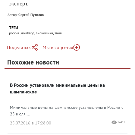
эксперт.
Автор:
Сергей Путилов
ТЕГИ
россия, ломбард, экономика, займ
Поделиться
Мы в соцсетях
Telegram
Похожие новости
Telegram
Яндекс Дзен
ВКонтакте
В России установили минимальные цены на
Одноклассники
шампанское
Минимальные цены на шампанское установлены в России с
25 июля....
25.07.2016 в 17:28:00
14411