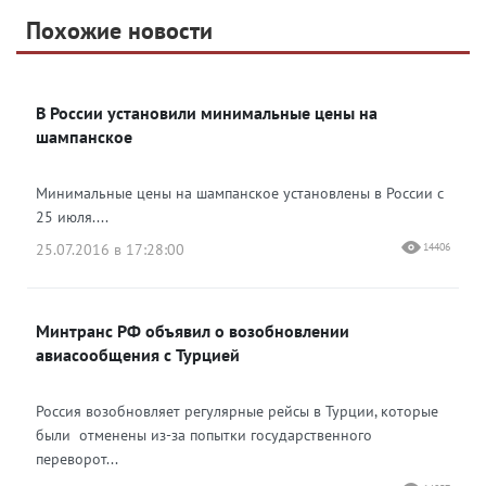
Telegram
Похожие новости
Telegram
Яндекс Дзен
ВКонтакте
В России установили минимальные цены на
Одноклассники
шампанское
Минимальные цены на шампанское установлены в России с
25 июля....
25.07.2016 в 17:28:00
14406
Минтранс РФ объявил о возобновлении
авиасообщения с Турцией
Россия возобновляет регулярные рейсы в Турции, которые
были отменены из-за попытки государственного
переворот...