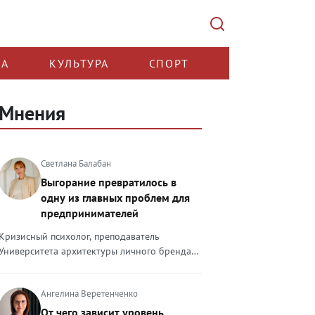
КА
КУЛЬТУРА
СПОРТ
Мнения
Светлана Балабан
Выгорание превратилось в
одну из главных проблем для
предпринимателей
Кризисный психолог, преподаватель
Университета архитектуры личного бренда
Светлана Балабан — о выгорании у
предпринимателей, его причинах, признаках
Ангелина Веретенченко
и способах преодоления Выгорание в 2026
году стало самой острой проблемой, однако
От чего зависит уровень