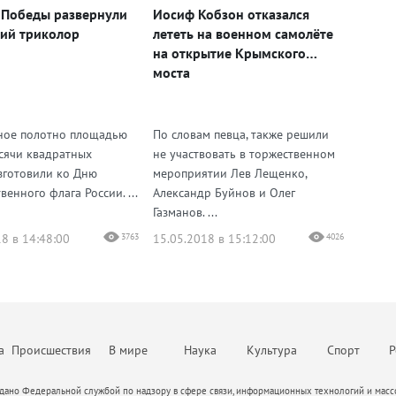
 Победы развернули
Иосиф Кобзон отказался
кий триколор
лететь на военном самолёте
на открытие Крымского
моста
ное полотно площадью
По словам певца, также решили
сячи квадратных
не участвовать в торжественном
зготовили ко Дню
мероприятии Лев Лещенко,
венного флага России. ...
Александр Буйнов и Олег
Газманов. ...
8 в 14:48:00
3763
15.05.2018 в 15:12:00
4026
а
Происшествия
В мире
Наука
Культура
Спорт
Р
ано Федеральной службой по надзору в сфере связи, информационных технологий и массо