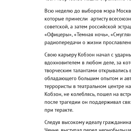
Всю неделю до выборов мэра Москвы
которые принесли артисту всесоюзн
советской, а затем российской эстра
«Офицеры», «Темная ночь», «Смуглян
радиопередачи о жизни прославленн
Свою карьеру Кобзон начал с ударн
вдохновителем в любом деле, за кот
творческим талантами открывались в
обладающего большим опытом и авт
террористы в театральном центре н
Кобзон, не колеблясь, пошел на вст
после трагедии он поддерживал св
при теракте.
Следуя высокому идеалу гражданина 
Чечне, выступал перед чернобыльца