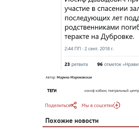
Автор:
Марина Мароховская
ТЕГИ
иосиф кобзон, театральный центр
Поделиться
Мы в соцсетях
Telegram
Похожие новости
Telegram
Яндекс Дзен
ВКонтакте