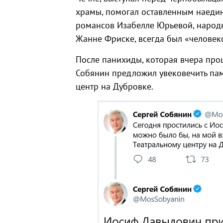
храмы, помогал оставленным наедин
романсов Изабелле Юрьевой, народн
Жанне Фриске, всегда был «человеко
После панихиды, которая вчера про
Собянин предложил увековечить памя
центр на Дубровке.