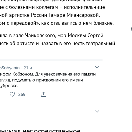
е с болезнями коллегам – исполнительнице
ой артистке России Тамаре Миансаровой,
м с передовой», как отзывались о нем близкие.
шла в зале Чайковского, мэр Москвы Сергей
ть об артисте и назвать в его честь театральный
к
р
н