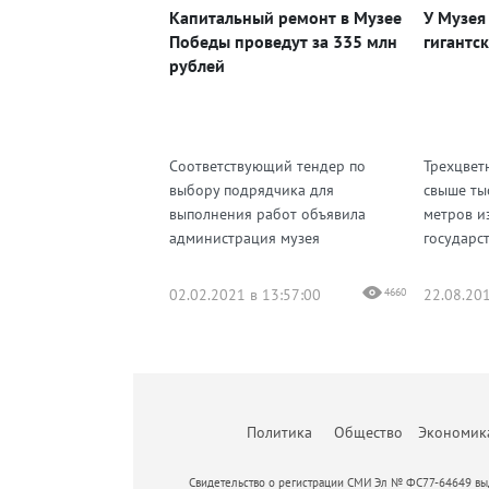
Капитальный ремонт в Музее
У Музея
Одноклассники
Победы проведут за 335 млн
гигантс
рублей
Соответствующий тендер по
Трехцвет
выбору подрядчика для
свыше ты
выполнения работ объявила
метров и
администрация музея
государст
02.02.2021 в 13:57:00
4660
22.08.201
Политика
Общество
Экономик
Свидетельство о регистрации СМИ Эл № ФС77-64649 выд