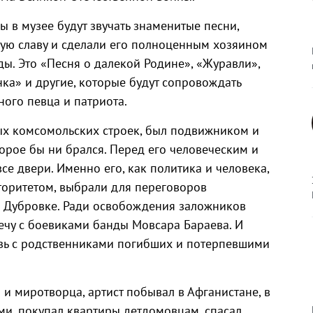
 в музее будут звучать знаменитые песни,
ую славу и сделали его полноценным хозяином
ды. Это «Песня о далекой Родине», «Журавли»,
ка» и другие, которые будут сопровождать
ого певца и патриота.
ых комсомольских строек, был подвижником и
орое бы ни брался. Перед его человеческим и
се двери. Именно его, как политика и человека,
оритетом, выбрали для переговоров
а Дубровке. Ради освобождения заложников
речу с боевиками банды Мовсара Бараева. И
язь с родственниками погибших и потерпевшими
и миротворца, артист побывал в Афганистане, в
ми, покупал квартиры детдомовцам, спасал