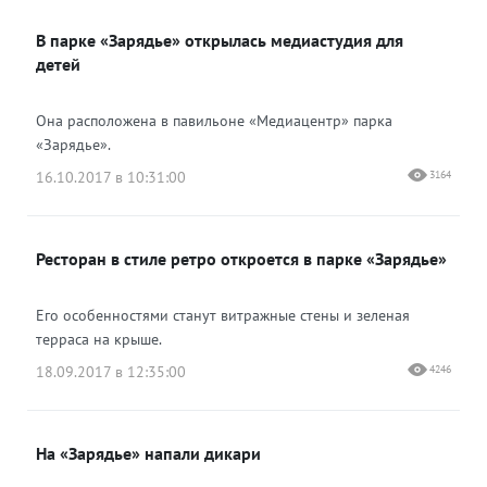
ВКонтакте
В парке «Зарядье» открылась медиастудия для
Одноклассники
детей
Она расположена в павильоне «Медиацентр» парка
«Зарядье».
16.10.2017 в 10:31:00
3164
Ресторан в стиле ретро откроется в парке «Зарядье»
Его особенностями станут витражные стены и зеленая
терраса на крыше.
18.09.2017 в 12:35:00
4246
На «Зарядье» напали дикари