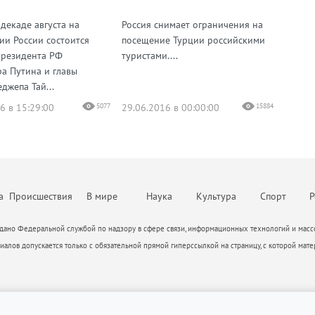
декаде августа на
Россия снимает ограничения на
ии России состоится
посещение Турции российскими
Президента РФ
туристами....
а Путина и главы
джепа Тай...
6 в 15:29:00
5077
29.06.2016 в 00:00:00
15884
а
Происшествия
В мире
Наука
Культура
Спорт
Р
ано Федеральной службой по надзору в сфере связи, информационных технологий и массо
алов допускается только с обязательной прямой гиперссылкой на страницу, с которой мате