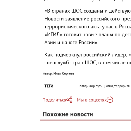
«В странах ШОС созданы и действую
Новости заявление российского през
террористического акта у нас в Росс
«ИГИЛ» готовит новые планы по дес
Азии и на юге России».
Как подчеркнул российский лидер, 
спецслужб стран ШОС, в том числе п
Автор:
Илья Сергеев
ТЕГИ
владимир путин, игил, терроризм
Поделиться
Мы в соцсетях
Telegram
Похожие новости
Telegram
Яндекс Дзен
ВКонтакте