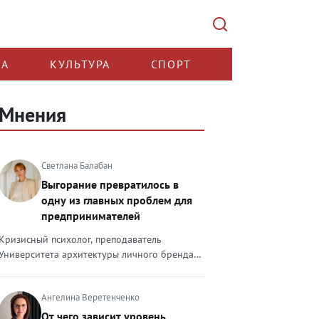
КА
КУЛЬТУРА
СПОРТ
Мнения
Светлана Балабан
Выгорание превратилось в
одну из главных проблем для
предпринимателей
Кризисный психолог, преподаватель
Университета архитектуры личного бренда
Светлана Балабан — о выгорании у
предпринимателей, его причинах, признаках
Ангелина Веретенченко
и способах преодоления Выгорание в 2026
году стало самой острой проблемой, однако
От чего зависит уровень