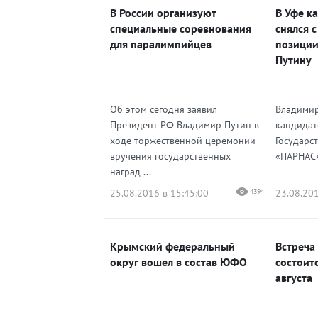
В России организуют
В Уфе к
Одноклассники
специальные соревнования
снялся 
для паралимпийцев
позиции
Путину
Об этом сегодня заявил
Владимир
Президент РФ Владимир Путин в
кандидат
ходе торжественной церемонии
Государс
вручения государственных
«ПАРНАС»,
наград ...
25.08.2016 в 15:45:00
4394
23.08.201
Крымский федеральный
Встреча
округ вошел в состав ЮФО
состоит
августа