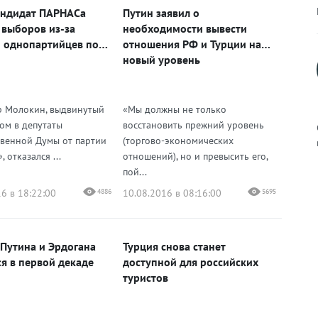
андидат ПАРНАСа
Путин заявил о
с выборов из-за
необходимости вывести
 однопартийцев по
отношения РФ и Турции на
новый уровень
 Молокин, выдвинутый
«Мы должны не только
ом в депутаты
восстановить прежний уровень
твенной Думы от партии
(торгово-экономических
 отказался ...
отношений), но и превысить его,
пой...
к
6 в 18:22:00
4886
10.08.2016 в 08:16:00
5695
 Путина и Эрдогана
Турция снова станет
ся в первой декаде
доступной для российских
р
туристов
н