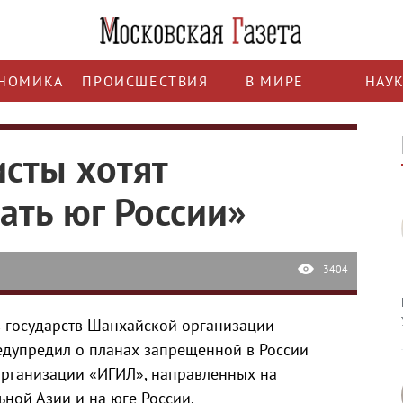
НОМИКА
ПРОИСШЕСТВИЯ
В МИРЕ
НАУ
исты хотят
ать юг России»
3404
ав государств Шанхайской организации
едупредил о планах запрещенной в России
рганизации «ИГИЛ», направленных на
ной Азии и на юге России.