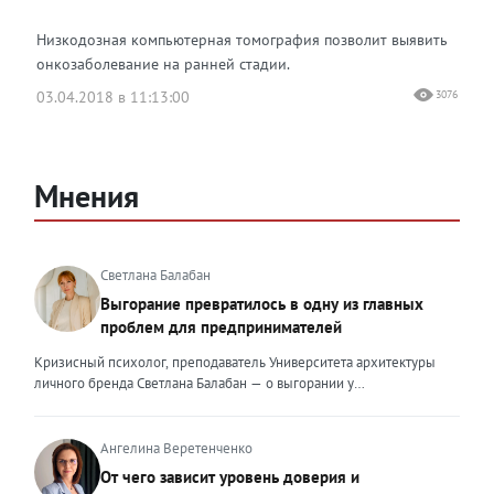
Низкодозная компьютерная томография позволит выявить
онкозаболевание на ранней стадии.
03.04.2018 в 11:13:00
3076
Мнения
Светлана Балабан
Выгорание превратилось в одну из главных
проблем для предпринимателей
Кризисный психолог, преподаватель Университета архитектуры
личного бренда Светлана Балабан — о выгорании у
предпринимателей, его причинах, признаках и способах
преодоления Выгорание в 2026 году стало самой острой
проблемой, однако выгорание у предпринимателей заметно
Ангелина Веретенченко
отличается от выгорания у наёмных сотрудников. Наёмный
От чего зависит уровень доверия и
сотрудник может уйти на больничный или в отпуск, пожаловаться