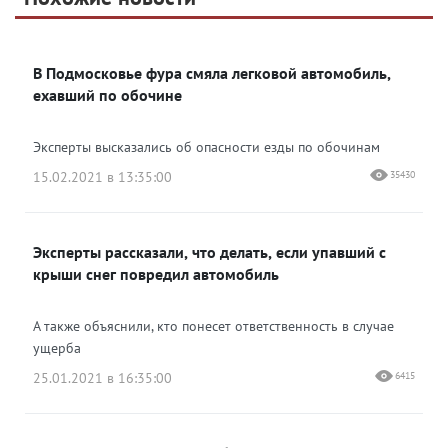
Яндекс Дзен
ВКонтакте
В Подмосковье фура смяла легковой автомобиль,
Одноклассники
ехавший по обочине
Эксперты высказались об опасности езды по обочинам
15.02.2021 в 13:35:00
35430
Эксперты рассказали, что делать, если упавший с
крыши снег повредил автомобиль
А также объяснили, кто понесет ответственность в случае
ущерба
25.01.2021 в 16:35:00
6415