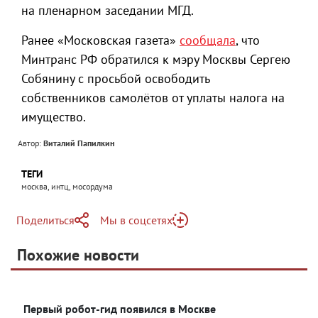
на пленарном заседании МГД.
Ранее «Московская газета»
сообщала
, что
Минтранс РФ обратился к мэру Москвы Сергею
Собянину с просьбой освободить
собственников самолётов от уплаты налога на
имущество.
Автор:
Виталий Папилкин
ТЕГИ
москва, интц, мосордума
Поделиться
Мы в соцсетях
Telegram
Похожие новости
Telegram
Яндекс Дзен
ВКонтакте
Первый робот-гид появился в Москве
Одноклассники