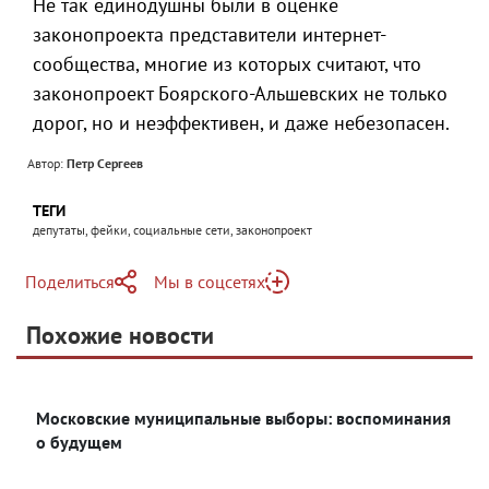
Не так единодушны были в оценке
законопроекта представители интернет-
сообщества, многие из которых считают, что
законопроект Боярского-Альшевских не только
дорог, но и неэффективен, и даже небезопасен.
Автор:
Петр Сергеев
ТЕГИ
депутаты, фейки, социальные сети, законопроект
Поделиться
Мы в соцсетях
Telegram
Похожие новости
Telegram
Яндекс Дзен
ВКонтакте
Московские муниципальные выборы: воспоминания
Одноклассники
о будущем