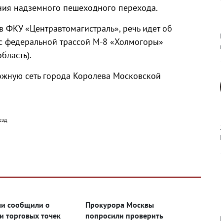
ния надземного пешеходного перехода.
в ФКУ «Центравтомагистраль», речь идет об
 с федеральной трассой М-8 «Холмогоры»
бласть).
ожную сеть города Королева Московской
езд
и сообщили о
Прокурора Москвы
и торговых точек
попросили проверить