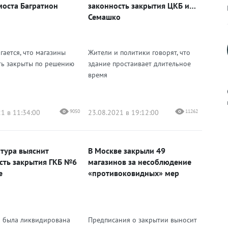
моста Багратион
законность закрытия ЦКБ им.
Семашко
гается, что магазины
Жители и политики говорят, что
ть закрыты по решению
здание простаивает длительное
время
1 в 11:34:00
9050
23.08.2021 в 19:12:00
11262
к
тура выяснит
В Москве закрыли 49
сть закрытия ГКБ №6
магазинов за несоблюдение
е
«противоковидных» мер
р
 была ликвидирована
Предписания о закрытии выносит
н