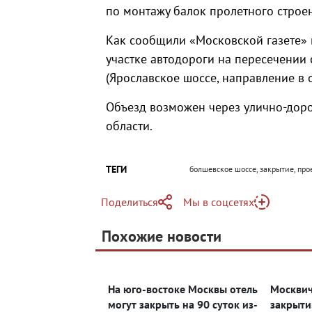
по монтажу балок пролетного строе
Как сообщили «Московской газете» 
участке автодороги на пересечении
(Ярославское шоссе, направление в о
Объезд возможен через улично-дор
области.
ТЕГИ
болшевское шоссе, закрытие, про
Поделиться
Мы в соцсетях
Telegram
Похожие новости
Telegram
Яндекс Дзен
ВКонтакте
На юго-востоке Москвы отель
Москвич
Одноклассники
могут закрыть на 90 суток из-
закрыти