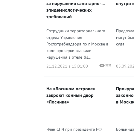
за нарушения санитарно-
внутри 
эпидемиологических
требований
Сотрудники территориального
Предпола
отдела Управления
могут бы
Роспотребнадзора по г. Москве в
суда
ходе проверки выявили
нарушения в отеле &l...
21.12.2021 в 15:01:00
3133
05.09.202
На «Лосином острове»
Прокура
закроют конный двор
законно
«Лосинка»
в Москв
Член СПЧ при президенте РФ
Больница