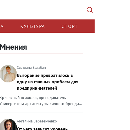
КА
КУЛЬТУРА
СПОРТ
Мнения
Светлана Балабан
Выгорание превратилось в
одну из главных проблем для
предпринимателей
Кризисный психолог, преподаватель
Университета архитектуры личного бренда
Светлана Балабан — о выгорании у
предпринимателей, его причинах, признаках
Ангелина Веретенченко
и способах преодоления Выгорание в 2026
году стало самой острой проблемой, однако
От чего зависит уровень