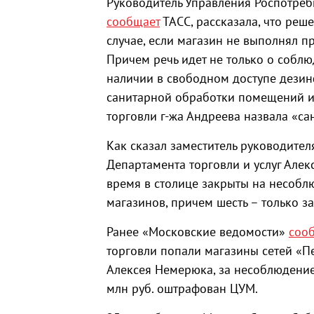
Руководитель Управления Роспотреб
сообщает
ТАСС, рассказала, что реш
случае, если магазин не выполнял 
Причем речь идет не только о собл
наличии в свободном доступе дези
санитарной обработки помещений и
торговли г-жа Андреева назвала «с
Как сказал заместитель руководител
Департамента торговли и услуг Але
время в столице закрыты на несоб
магазинов, причем шесть – только з
Ранее «Московские ведомости»
соо
торговли попали магазины сетей «Пе
Алексея Немерюка, за несоблюдение
млн руб. оштрафован ЦУМ.