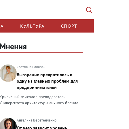
КА
КУЛЬТУРА
СПОРТ
Мнения
Светлана Балабан
Выгорание превратилось в
одну из главных проблем для
предпринимателей
Кризисный психолог, преподаватель
Университета архитектуры личного бренда
Светлана Балабан — о выгорании у
предпринимателей, его причинах, признаках
Ангелина Веретенченко
и способах преодоления Выгорание в 2026
году стало самой острой проблемой, однако
От чего зависит уровень