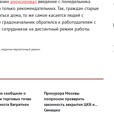
бянин
анонсировал
введение с понедельника
 только рекомендательных. Так, граждан старше
ться дома, то же самое касается людей с
 градоначальник обратился к работодателям с
 сотрудников на дистантный режим работы.
с, марочно-перчаточный режим
к
и сообщили о
Прокурора Москвы
р
и торговых точек
попросили проверить
моста Багратион
законность закрытия ЦКБ им.
Семашко
н