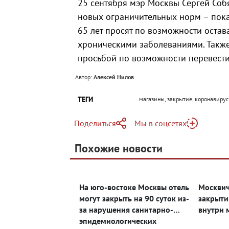
25 сентября мэр Москвы Сергей Со
новых ограничительных норм – пока
65 лет просят по возможности остава
хроническими заболеваниями. Также
просьбой по возможности перевести
Автор:
Алексей Нилов
ТЕГИ
магазины, закрытие, коронавиру
Поделиться
Мы в соцсетях
Telegram
Похожие новости
Telegram
Яндекс Дзен
ВКонтакте
На юго-востоке Москвы отель
Москвич
Одноклассники
могут закрыть на 90 суток из-
закрыти
за нарушения санитарно-
внутри 
эпидемиологических