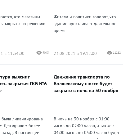
гается, что магазины
Жители и политики говорят, что
ть закрыты по решению
здание простаивает длительное
время
1 в 11:34:00
9043
23.08.2021 в 19:12:00
11262
тура выяснит
Движение транспорта по
сть закрытия ГКБ №6
Болшевскому шоссе будет
е
закрыто в ночь на 30 ноября
 была ликвидирована
В ночь на 30 ноября с 01:00
м Депздравом более
часов до 02:00 часов, а также с
 назад. В настоящее
04:00 часов до 05:00 часов будет