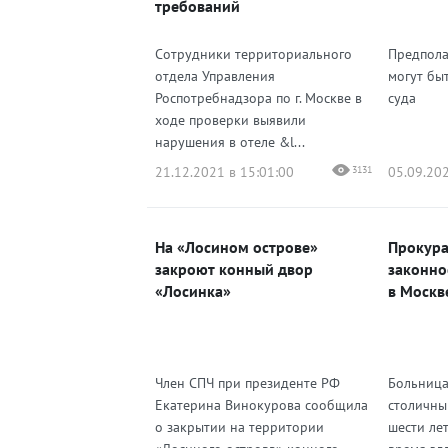
требований
Сотрудники территориального
Предпола
отдела Управления
могут бы
Роспотребнадзора по г. Москве в
суда
ходе проверки выявили
нарушения в отеле &l...
21.12.2021 в 15:01:00
3131
05.09.202
На «Лосином острове»
Прокура
закроют конный двор
законно
«Лосинка»
в Москв
Член СПЧ при президенте РФ
Больница
Екатерина Винокурова сообщила
столичны
о закрытии на территории
шести лет