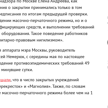
надзора по Москве Елена Андреева, как
ения о закрытии принимались только в том
предписания по итогам предыдущей проверки.
юдении масочно-перчаточного режима, но и о
нфицирующих средств, и выполнении требований
 оборудования. Такое поведение работников
анитарно-правовым нигилизмом».
я аппарата мэра Москвы, руководитель
ксей Немерюк, с середины мая по настоящее
людение противоэпидемических требований 49
а минувшие сутки.
бщали
, что в число закрытых учреждений
рекресток» и «Магнолия». Также, по словам
 масочно-перчаточного режима более чем на 1