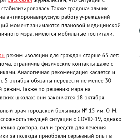
 стабилизировалась. Также градоначальник
д на антикоронавирусную работу учреждений
ящий момент занимаются плановой медицинской
ичного мэра, имеются мобильные госпитали,
ан
режим изоляции для граждан старше 65 лет:
 дома, ограничив физические контакты даже с
ками. Аналогичная рекомендация касается и
с 5 октября обязаны перевести не менее 30
к
й режим. Также по решению мэра на
ских школах: они закончатся 18 октября.
вный врач городской больницы № 15 им. О. М.
р
сложность текущей ситуации с COVID-19, однако
мнению доктора, сил и средств для лечения
дики за полгода приобрели серьезный опыт в
н