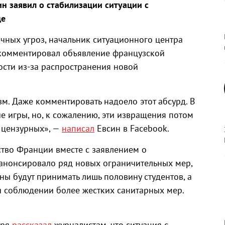
н заявил о стабилизации ситуации с
це
чных угроз, начальник ситуационного центра
комментировал объявление французской
сти из-за распространения новой
м. Даже комментировать надоело этот абсурд. В
е игры, но, к сожалению, эти извращения потом
т цензурных», —
написал
Евсин в Facebook.
ьство Франции вместе с заявлением о
анонсировало ряд новых ограничительных мер,
аны будут принимать лишь половину студентов, а
ри соблюдении более жестких санитарных мер.
бря
рассказал
журналистам, что ситуация с