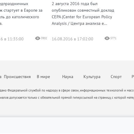
едпраздничных
2 августа 2016 года был
ж стартует в Европе за
опубликован совместный доклад
ель до католического
CEPA (Сenter for European Policy
а.
Analysis / Центра анализа е...
6 в 11:35:00
3902
16.08.2016 в 17:02:00
5771
а
Происшествия
В мире
Наука
Культура
Спорт
Р
ано Федеральной службой по надзору в сфере связи, информационных технологий и массо
алов допускается только с обязательной прямой гиперссылкой на страницу, с которой мате