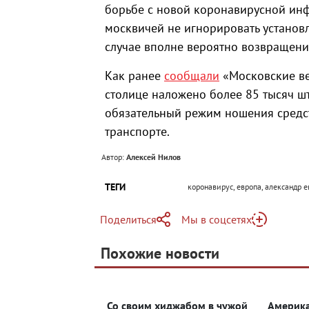
борьбе с новой коронавирусной инф
москвичей не игнорировать установ
случае вполне вероятно возвращени
Как ранее
сообщали
«Московские ве
столице наложено более 85 тысяч 
обязательный режим ношения средс
транспорте.
Автор:
Алексей Нилов
ТЕГИ
коронавирус, европа, александр е
Поделиться
Мы в соцсетях
Telegram
Похожие новости
Telegram
Яндекс Дзен
ВКонтакте
Со своим хиджабом в чужой
Америка
Одноклассники