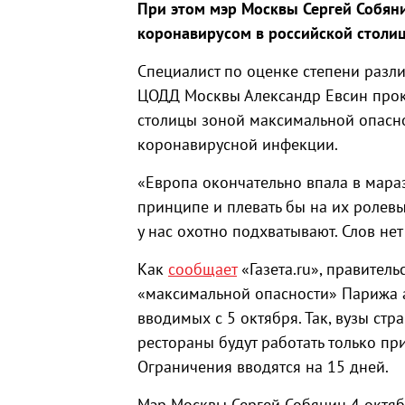
При этом мэр Москвы Сергей Собяни
коронавирусом в российской столи
Специалист по оценке степени разли
ЦОДД Москвы Александр Евсин про
столицы зоной максимальной опасно
коронавирусной инфекции.
«Европа окончательно впала в мараз
принципе и плевать бы на их ролевы
у нас охотно подхватывают. Слов не
Как
сообщает
«Газета.ru», правител
«максимальной опасности» Парижа 
вводимых с 5 октября. Так, вузы стр
рестораны будут работать только п
Ограничения вводятся на 15 дней.
Мэр Москвы Сергей Собянин 4 октя