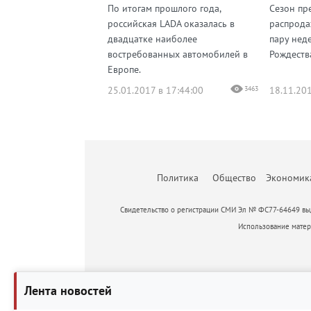
По итогам прошлого года,
Сезон пр
российская LADA оказалась в
распрода
двадцатке наиболее
пару нед
востребованных автомобилей в
Рождеств
Европе.
25.01.2017 в 17:44:00
3463
18.11.201
Политика
Общество
Экономик
Свидетельство о регистрации СМИ Эл № ФС77-64649 выд
Использование матери
Лента новостей