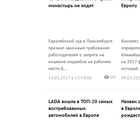
монастырь не ходят
Европу
Европейский суд в Люксембурге
Конгресс
признал законным требование
определя
работодателей о запрете на
ближайши
ношение хиджабов на рабочем
на 2017 
месте.&...
который .
14.03.2017 в 13:58:00
3061
09.03.201
LADA вошла в ТОП-20 самых
Назван 
востребованных
в Европ
автомобилей в Европе
рождест