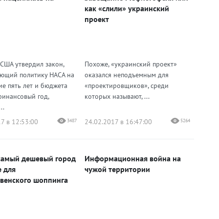
как «слили» украинский
проект
 США утвердил закон,
Похоже, «украинский проект»
ющий политику НАСА на
оказался неподъемным для
е пять лет и бюджета
«проектировщиков», среди
финансовый год,
которых называют, ...
..
7 в 12:53:00
3487
24.02.2017 в 16:47:00
5264
самый дешевый город
Информационная война на
е для
чужой территории
венского шоппинга