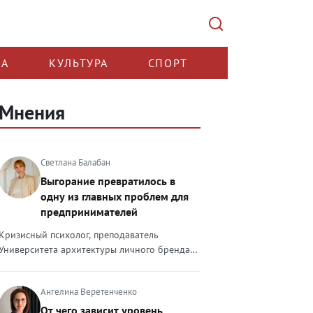
КА
КУЛЬТУРА
СПОРТ
Мнения
Светлана Балабан
Выгорание превратилось в
одну из главных проблем для
предпринимателей
Кризисный психолог, преподаватель
Университета архитектуры личного бренда
Светлана Балабан — о выгорании у
предпринимателей, его причинах, признаках
Ангелина Веретенченко
и способах преодоления Выгорание в 2026
году стало самой острой проблемой, однако
От чего зависит уровень