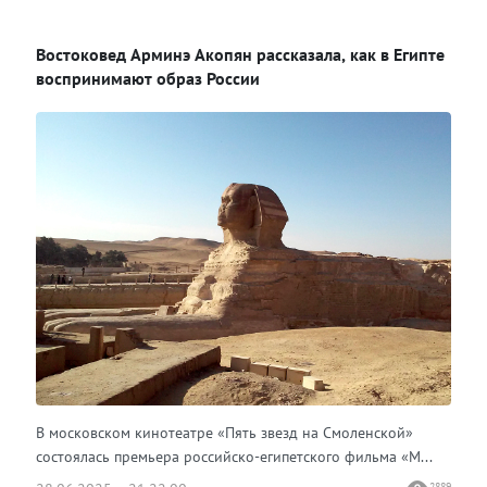
ВКонтакте
Востоковед Арминэ Акопян рассказала, как в Египте
Одноклассники
воспринимают образ России
В московском кинотеатре «Пять звезд на Смоленской»
состоялась премьера российско-египетского фильма «М...
2889