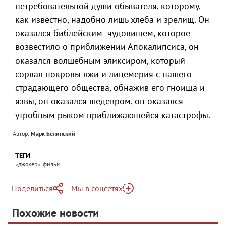
нетребовательной души обывателя, которому,
как известно, надобно лишь хлеба и зрелищ. Он
оказался библейским чудовищем, которое
возвестило о приближении Апокалипсиса, он
оказался волшебным эликсиром, который
сорвал покровы лжи и лицемерия с нашего
страдающего общества, обнажив его гноища и
язвы, он оказался шедевром, он оказался
утробным рыком приближающейся катастрофы.
Автор:
Марк Белинский
ТЕГИ
«джокер», фильм
Поделиться
Мы в соцсетях
Telegram
Похожие новости
Telegram
Яндекс Дзен