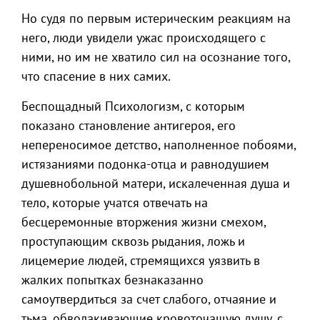
Но судя по первым истерическим реакциям на
него, люди увидели ужас происходящего с
ними, но им не хватило сил на осознание того,
что спасение в них самих.
Беспощадный Психологизм, с которым
показано становление антигероя, его
непереносимое детство, наполненное побоями,
истязаниями подонка-отца и равнодушием
душевнобольной матери, искалеченная душа и
тело, которые учатся отвечать на
бесцеремонные вторжения жизни смехом,
проступающим сквозь рыдания, ложь и
лицемерие людей, стремящихся уязвить в
жалких попытках безнаказанно
самоутвердиться за счет слабого, отчаяние и
тьма, обволакивающие кровоточащую душу, с