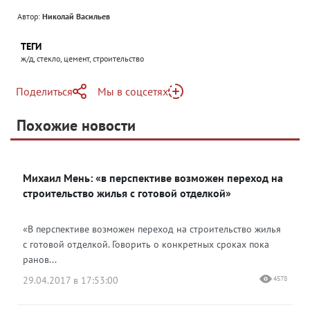
Автор:
Николай Васильев
ТЕГИ
ж/д, стекло, цемент, строительство
Поделиться
Мы в соцсетях
Telegram
Похожие новости
Telegram
Яндекс Дзен
ВКонтакте
Михаил Мень: «в перспективе возможен переход на
Одноклассники
строительство жилья с готовой отделкой»
«В перспективе возможен переход на строительство жилья
с готовой отделкой. Говорить о конкретных сроках пока
ранов...
29.04.2017 в 17:53:00
4578