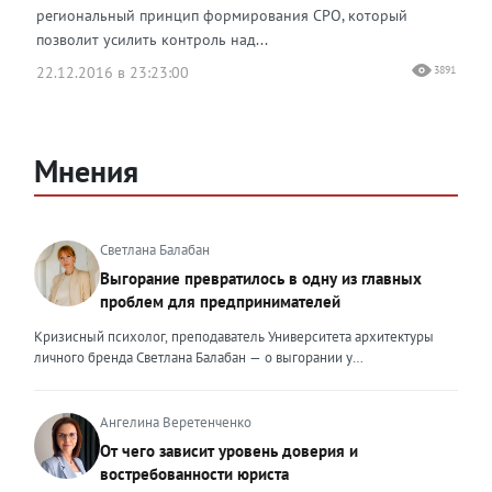
региональный принцип формирования СРО, который
позволит усилить контроль над...
22.12.2016 в 23:23:00
3891
Мнения
Светлана Балабан
Выгорание превратилось в одну из главных
проблем для предпринимателей
Кризисный психолог, преподаватель Университета архитектуры
личного бренда Светлана Балабан — о выгорании у
предпринимателей, его причинах, признаках и способах
преодоления Выгорание в 2026 году стало самой острой
проблемой, однако выгорание у предпринимателей заметно
Ангелина Веретенченко
отличается от выгорания у наёмных сотрудников. Наёмный
От чего зависит уровень доверия и
сотрудник может уйти на больничный или в отпуск, пожаловаться
востребованности юриста
на что-то начальству или сменить работу. Предприниматель — сам