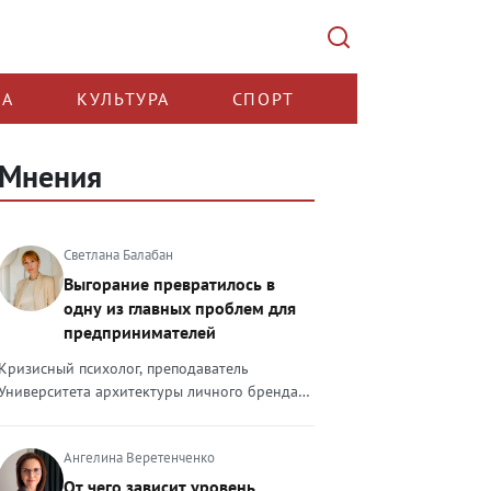
КА
КУЛЬТУРА
СПОРТ
Мнения
Светлана Балабан
Выгорание превратилось в
одну из главных проблем для
предпринимателей
Кризисный психолог, преподаватель
Университета архитектуры личного бренда
Светлана Балабан — о выгорании у
предпринимателей, его причинах, признаках
Ангелина Веретенченко
и способах преодоления Выгорание в 2026
году стало самой острой проблемой, однако
От чего зависит уровень