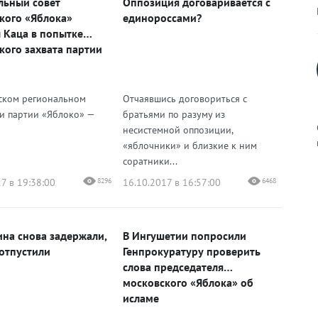
льный совет
Оппозиция договаривается с
кого «Яблока»
единороссами?
 Каца в попытке
кого захвата партии
ском региональном
Отчаявшись договориться с
и партии «Яблоко» —
братьями по разуму из
несистемной оппозиции,
«яблочники» и близкие к ним
соратники...
7 в 19:38:00
8296
16.10.2017 в 16:57:00
6468
к
на снова задержали,
В Ингушетии попросили
 отпустили
Генпрокуратуру проверить
р
слова председателя
московского «Яблока» об
исламе
н