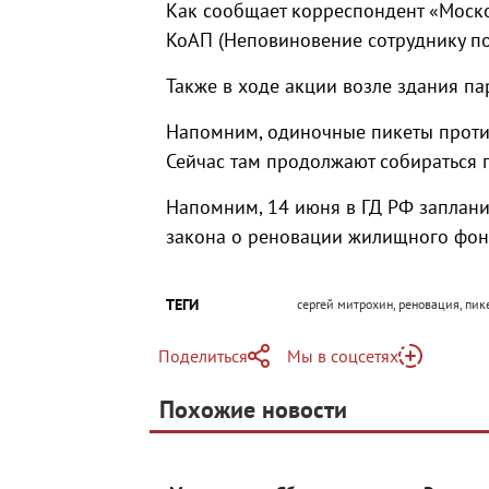
Как сообщает корреспондент «Моско
КоАП (Неповиновение сотруднику по
Также в ходе акции возле здания п
Напомним, одиночные пикеты против
Сейчас там продолжают собираться 
Напомним, 14 июня в ГД РФ запланир
закона о реновации жилищного фон
ТЕГИ
сергей митрохин, реновация, пике
Поделиться
Мы в соцсетях
Telegram
Похожие новости
Telegram
Яндекс Дзен
ВКонтакте