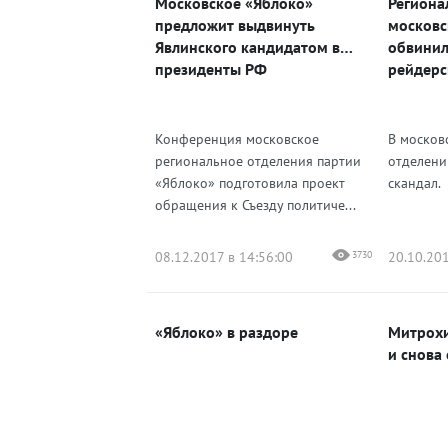
Московское «Яблоко»
Региона
Одноклассники
предложит выдвинуть
московс
Явлинского кандидатом в
обвинил
президенты РФ
рейдерс
Конференция московское
В москов
региональное отделения партии
отделени
«Яблоко» подготовила проект
скандал.
обращения к Съезду политиче...
08.12.2017 в 14:56:00
3730
20.10.201
«Яблоко» в раздоре
Митрохи
и снова