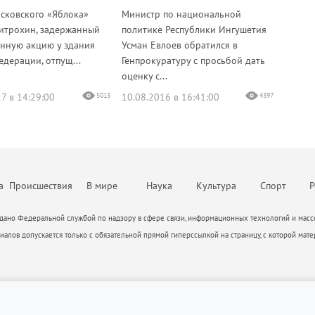
сковского «Яблока»
Министр по национальной
итрохин, задержанный
политике Республики Ингушетия
онную акцию у здания
Усман Евлоев обратился в
едерации, отпущ...
Генпрокуратуру с просьбой дать
оценку с...
7 в 14:29:00
5013
10.08.2016 в 16:41:00
4397
а
Происшествия
В мире
Наука
Культура
Спорт
Р
ано Федеральной службой по надзору в сфере связи, информационных технологий и массо
алов допускается только с обязательной прямой гиперссылкой на страницу, с которой мате