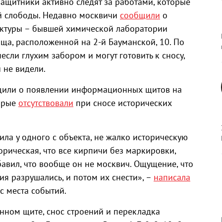
ащитники активно следят за работами, которые
й слободы. Недавно москвичи
сообщили
о
ектуры – бывшей химической лаборатории
ща, расположенной на 2-й Бауманской, 10. По
если глухим забором и могут готовить к сносу,
 не видели.
бщили о появлении информационных щитов на
орые
отсутствовали
при сносе исторических
ила у одного с объекта, не жалко историческую
сторическая, что все кирпичи без маркировки,
бавил, что вообще он не москвич. Ощущение, что
ия разрушались, и потом их снести», –
написала
с места событий.
ном щите, снос строений и перекладка