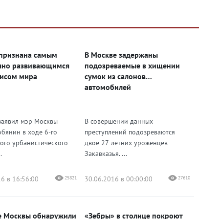
признана самым
В Москве задержаны
чно развивающимся
подозреваемые в хищении
исом мира
сумок из салонов
автомобилей
заявил мэр Москвы
В совершении данных
обянин в ходе 6-го
преступлений подозреваются
ого урбанистического
двое 27-летних уроженцев
.
Закавказья. ...
6 в 16:56:00
25821
30.06.2016 в 00:00:00
27610
е Москвы обнаружили
«Зебры» в столице покроют