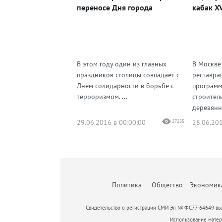
переносе Дня города
кабак XV
В этом году один из главных
В Москве
праздников столицы совпадает с
реставра
Днем солидарности в борьбе с
программ
терроризмом. ...
строител
деревянн
29.06.2016 в 00:00:00
27255
28.06.201
Политика
Общество
Экономик
Свидетельство о регистрации СМИ Эл № ФС77-64649 выд
Использование матери