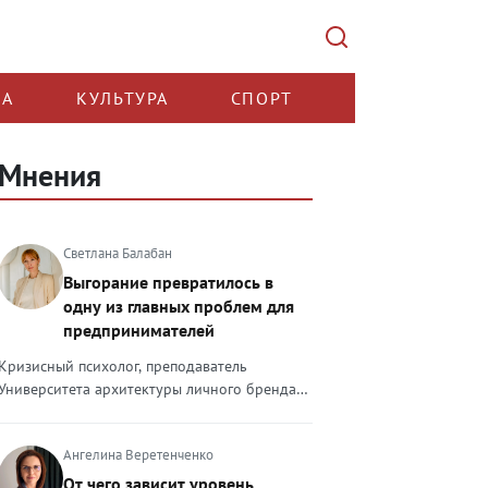
КА
КУЛЬТУРА
СПОРТ
Мнения
Светлана Балабан
Выгорание превратилось в
одну из главных проблем для
предпринимателей
Кризисный психолог, преподаватель
Университета архитектуры личного бренда
Светлана Балабан — о выгорании у
предпринимателей, его причинах, признаках
Ангелина Веретенченко
и способах преодоления Выгорание в 2026
году стало самой острой проблемой, однако
От чего зависит уровень