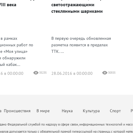
III века
светоотражающими
стеклянными шариками
 в рамках
В первую очередь обновленная
ционных работ по
разметка появится в пределах
е «Моя улица»
ТТК. ...
и обнаружили
ый кабак...
6 в 00:00:00
35235
28.06.2016 в 00:00:00
30555
а
Происшествия
В мире
Наука
Культура
Спорт
Р
ано Федеральной службой по надзору в сфере связи, информационных технологий и массо
алов допускается только с обязательной прямой гиперссылкой на страницу, с которой мате