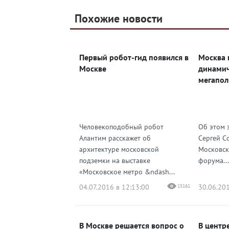
Telegram
Похожие новости
Telegram
Яндекс Дзен
ВКонтакте
Первый робот-гид появился в
Москва 
Одноклассники
Москве
динами
мегапол
Человекоподобный робот
Об этом 
Алантим расскажет об
Сергей С
архитектуре московской
Московск
подземки на выставке
форума...
«Московское метро &ndash...
04.07.2016 в 12:13:00
15161
30.06.201
В Москве решается вопрос о
В центр