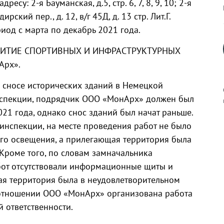
су: 2-я Бауманская, д.5, стр. 6, 7, 8, 9, 10; 2-я
дирский пер., д. 12, в/г 45Д, д. 13 стр. Лит.Г.
иод с марта по декабрь 2021 года.
АЗВИТИЕ СПОРТИВНЫХ И ИНФРАСТРУКТУРНЫХ
Арх».
сносе исторических зданий в Немецкой
нспекции, подрядчик ООО «МонАрх» должен был
021 года, однако снос зданий был начат раньше.
инспекции, на месте проведения работ не было
к
о освещения, а прилегающая территория была
 Кроме того, по словам замначальника
бот отсутствовали информационные щиты и
ая территория была в неудовлетворительном
р
 отношении ООО «МонАрх» организована работа
 ответственности.
н