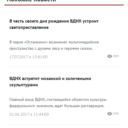
Яндекс Дзен
ВКонтакте
В честь своего дня рождения ВДНХ устроит
Одноклассники
светопреставление
В парке «Останкино» возникнет мультимедийное
пространство с духами леса и героями сказок.
17.07.2017 в 13:41:00
3909
ВДНХ встретит мозаикой и золочеными
скульптурами
Главный вход ВДНХ, считающийся объектом культуры
федерального значения, ждет большая реставрация.
02.06.2017 в 11:44:00
3393