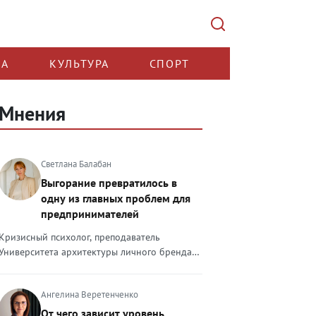
КА
КУЛЬТУРА
СПОРТ
Мнения
Светлана Балабан
Выгорание превратилось в
одну из главных проблем для
предпринимателей
Кризисный психолог, преподаватель
Университета архитектуры личного бренда
Светлана Балабан — о выгорании у
предпринимателей, его причинах, признаках
Ангелина Веретенченко
и способах преодоления Выгорание в 2026
году стало самой острой проблемой, однако
От чего зависит уровень