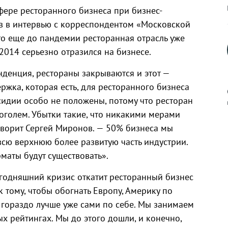
ере ресторанного бизнеса при бизнес-
 в интервью с корреспондентом «Московской
то еще до пандемии ресторанная отрасль уже
014 серьезно отразился на бизнесе.
енденция, рестораны закрываются и этот —
ржка, которая есть, для ресторанного бизнеса
убсидии особо не положены, потому что ресторан
оголем. Убытки такие, что никакими мерами
ворит Сергей Миронов. — 50% бизнеса мы
к
 всю верхнюю более развитую часть индустрии.
маты будут существовать».
годняшний кризис откатит ресторанный бизнес
к тому, чтобы обогнать Европу, Америку по
р
 гораздо лучше уже сами по себе. Мы занимаем
х рейтингах. Мы до этого дошли, и конечно,
н