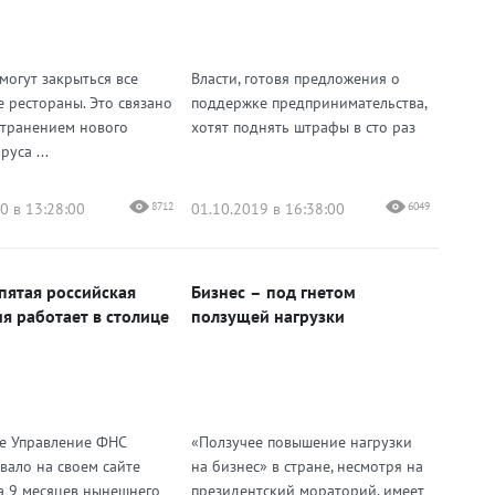
могут закрыться все
Власти, готовя предложения о
е рестораны. Это связано
поддержке предпринимательства,
странением нового
хотят поднять штрафы в сто раз
уса ...
0 в 13:28:00
8712
01.10.2019 в 16:38:00
6049
пятая российская
Бизнес – под гнетом
я работает в столице
ползущей нагрузки
е Управление ФНС
«Ползучее повышение нагрузки
вало на своем сайте
на бизнес» в стране, несмотря на
а 9 месяцев нынешнего
президентский мораторий, имеет