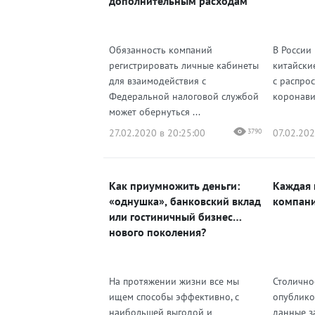
дополнительным расходам
Обязанность компаний
В России 
регистрировать личные кабинеты
китайски
для взаимодействия с
с распро
Федеральной налоговой службой
коронавир
может обернуться ...
27.02.2020 в 20:25:00
3790
07.02.202
Как приумножить деньги:
Каждая 
«однушка», банковский вклад
компани
или гостиничный бизнес
нового поколения?
На протяжении жизни все мы
Столично
ищем способы эффективно, с
опублико
наибольшей выгодой и
данные з