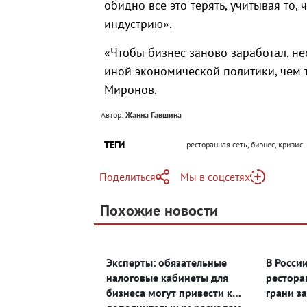
обидно все это терять, учитывая то,
индустрию».
«Чтобы бизнес заново заработал, не
иной экономической политики, чем та
Миронов.
Автор:
Жанна Гавшина
ТЕГИ
ресторанная сеть, бизнес, кризис
Поделиться
Мы в соцсетях
Telegram
Похожие новости
Telegram
Яндекс Дзен
ВКонтакте
Эксперты: обязательные
В Росси
Одноклассники
налоговые кабинеты для
рестора
бизнеса могут привести к
грани з