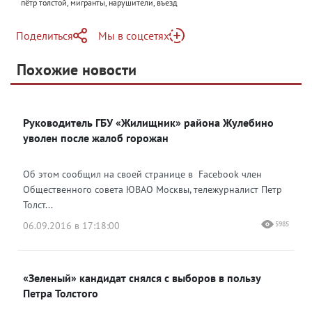
пётр толстой, мигранты, нарушители, въезд
Поделиться
Мы в соцсетях
Telegram
Похожие новости
Telegram
Яндекс Дзен
ВКонтакте
Руководитель ГБУ «Жилищник» района Жулебино
Одноклассники
уволен после жалоб горожан
Об этом сообщил на своей странице в Facebook член
Общественного совета ЮВАО Москвы, тележурналист Петр
Толст...
06.09.2016 в 17:18:00
5985
«Зеленый» кандидат снялся с выборов в пользу
Петра Толстого