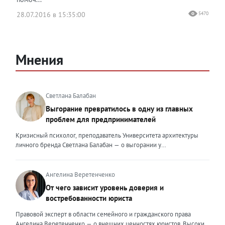
28.07.2016 в 15:35:00
5470
Мнения
Светлана Балабан
Выгорание превратилось в одну из главных
проблем для предпринимателей
Кризисный психолог, преподаватель Университета архитектуры
личного бренда Светлана Балабан — о выгорании у
предпринимателей, его причинах, признаках и способах
преодоления Выгорание в 2026 году стало самой острой
проблемой, однако выгорание у предпринимателей заметно
Ангелина Веретенченко
отличается от выгорания у наёмных сотрудников. Наёмный
От чего зависит уровень доверия и
сотрудник может уйти на больничный или в отпуск, пожаловаться
востребованности юриста
на что-то начальству или сменить работу. Предприниматель — сам
себе начальник и основа системы. Если он устаёт, бизнес не встанет
Правовой эксперт в области семейного и гражданского права
на паузу, а просто начнёт разваливаться. У предпринимателей
Ангелина Веретенченко — о внешних ценностях юристов. Высокий