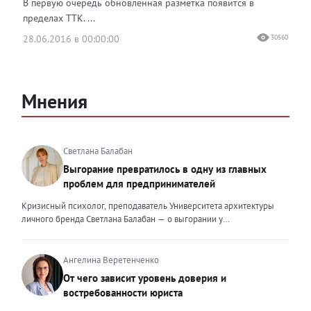
В первую очередь обновленная разметка появится в
пределах ТТК. ...
28.06.2016 в 00:00:00
30560
Мнения
Светлана Балабан
Выгорание превратилось в одну из главных
проблем для предпринимателей
Кризисный психолог, преподаватель Университета архитектуры
личного бренда Светлана Балабан — о выгорании у
предпринимателей, его причинах, признаках и способах
преодоления Выгорание в 2026 году стало самой острой
проблемой, однако выгорание у предпринимателей заметно
Ангелина Веретенченко
отличается от выгорания у наёмных сотрудников. Наёмный
От чего зависит уровень доверия и
сотрудник может уйти на больничный или в отпуск, пожаловаться
востребованности юриста
на что-то начальству или сменить работу. Предприниматель — сам