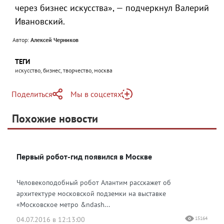
через бизнес искусства», — подчеркнул Валерий
Ивановский.
Автор:
Алексей Черников
ТЕГИ
искусство, бизнес, творчество, москва
Поделиться
Мы в соцсетях
Telegram
Похожие новости
Telegram
Яндекс Дзен
ВКонтакте
Первый робот-гид появился в Москве
Одноклассники
Человекоподобный робот Алантим расскажет об
архитектуре московской подземки на выставке
«Московское метро &ndash...
04.07.2016 в 12:13:00
15164