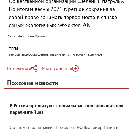
Общественной организации «Зеленый патруль».
По итогам весны 2021 г. регион сохранил за
собой право занимать первое место в списке
самых экологичных субъектов РФ.
Автор:
Анастасия Крамер
ТЕГИ
тамбов, видеообращение, владимир путин, роман герасимов
Поделиться
Мы в соцсетях
Telegram
Похожие новости
Telegram
Яндекс Дзен
ВКонтакте
В России организуют специальные соревнования для
Одноклассники
паралимпийцев
Об этом сегодня заявил Президент РФ Владимир Путин в