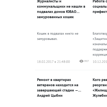
Журналисты и
Работа 
Одноклассники
коммунальщики не нашли в
социаль
подвалах домов ЮВАО
префек
замурованных кошек
Кошек в подвалах никто не
Благотво
замуровывал.
«Защитни
изначаль
поддержк
коррекци
18.02.2017 в 21:48:00
3927
10.12.201
Ремонт в квартирах
Кого ре
ветеранов находится на
реорган
завершающей стадии —
«Жилищн
Андрей Цыбин
Жулеби