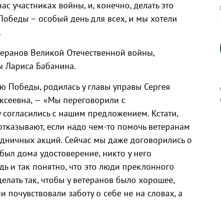
ас участниках войны, и, конечно, делать это
 Победы – особый день для всех, и мы хотели
».
етеранов Великой Отечественной войны,
ы Лариса Бабанина.
ю Победы, родилась у главы управы Сергея
ексеевна, — «Мы переговорили с
 согласились с нашим предложением. Кстати,
тказывают, если надо чем-то помочь ветеранам
к
аздничных акций. Сейчас мы даже договорились о
абыл дома удостоверение, никто у него
дь и так понятно, что это люди преклонного
делать так, чтобы у ветеранов было хорошее,
р
 почувствовали заботу о себе не на словах, а
н