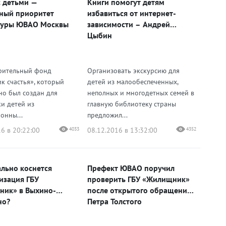
с детьми —
Книги помогут детям
ный приоритет
избавиться от интернет-
туры ЮВАО Москвы
зависимости – Андрей
Цыбин
рительный фонд
Организовать экскурсию для
к счастья», который
детей из малообеспеченных,
но был создан для
неполных и многодетных семей в
и детей из
главную библиотеку страны
онны...
предложил...
6 в 20:22:00
4033
08.12.2016 в 13:32:00
4352
ально коснется
Префект ЮВАО поручил
изация ГБУ
проверить ГБУ «Жилищник»
ик» в Выхино-
после открытого обращения
но?
Петра Толстого