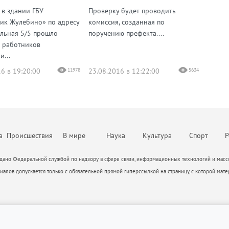
 в здании ГБУ
Проверку будет проводить
М
к Жулебино» по адресу
комиссия, созданная по
ольная 5/5 прошло
поручению префекта....
 работников
...
6 в 19:20:00
11978
23.08.2016 в 12:22:00
5634
а
Происшествия
В мире
Наука
Культура
Спорт
Р
ано Федеральной службой по надзору в сфере связи, информационных технологий и массо
алов допускается только с обязательной прямой гиперссылкой на страницу, с которой мате