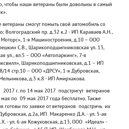
го, чтобы наши ветераны были довольны в самый
к».
е ветераны смогут помыть свой автомобиль со
 Волгоградский пр. д.32 к.2 - ИП Караваев А.Н.,
 Моторс», 1-я Машиностроения, д.10 – ООО
решкин С.В., Шарикоподшипниковская ул. 13,
ая ул., вл.5 – ООО «Автопаркинг», 7-я
Максвилл», Шарикоподшипниковская, д.1 – ИП
78/14 стр.10 – ООО «ДРСУ», 1-я Дубровская,
 Мельникова, д.3 к.8 - ИП Амирхакова.
 2017 г. по 14 мая 2017 подстригут ветеранов
 мая по 09 мая 2017 года бесплатно. Также
 готовы по заявке от ветеранов подстричь их
Дубровская, д.2а, ИП Макаренко Д.А. - ул. 5-ая
.Х. - ул. 6-ая Кожуховская, д.13, ООО «Идеал» -