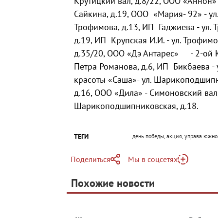
Крутицкий вал, д.8/22, ООО «Аннон» -
Сайкина, д.19, ООО «Мария- 92» - ул.
Трофимова, д.13, ИП Гаджиева - ул. 
д.19, ИП Крупская И.И. - ул. Трофимо
д.35/20, ООО «Дэ Антарес» - 2-ой Ю
Петра Романова, д.6, ИП Бикбаева -
красоты «Саша»- ул. Шарикоподшипни
д.16, ООО «Дила» - Симоновский вал, 
Шарикоподшипниковская, д.18.
ТЕГИ
день победы, акция, управа южн
Поделиться
Мы в соцсетях
Telegram
Похожие новости
Telegram
Яндекс Дзен
ВКонтакте