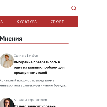
КА
КУЛЬТУРА
СПОРТ
Мнения
Светлана Балабан
Выгорание превратилось в
одну из главных проблем для
предпринимателей
Кризисный психолог, преподаватель
Университета архитектуры личного бренда
Светлана Балабан — о выгорании у
предпринимателей, его причинах, признаках
Ангелина Веретенченко
и способах преодоления Выгорание в 2026
году стало самой острой проблемой, однако
От чего зависит уровень