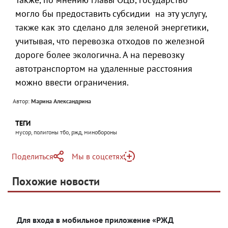
могло бы предоставить субсидии на эту услугу,
также как это сделано для зеленой энергетики,
учитывая, что перевозка отходов по железной
дороге более экологична. А на перевозку
автотранспортом на удаленные расстояния
можно ввести ограничения.
Автор:
Марина Александрина
ТЕГИ
мусор, полигоны тбо, ржд, минобороны
Поделиться
Мы в соцсетях
Telegram
Похожие новости
Telegram
Яндекс Дзен
ВКонтакте
Для входа в мобильное приложение «РЖД
Одноклассники