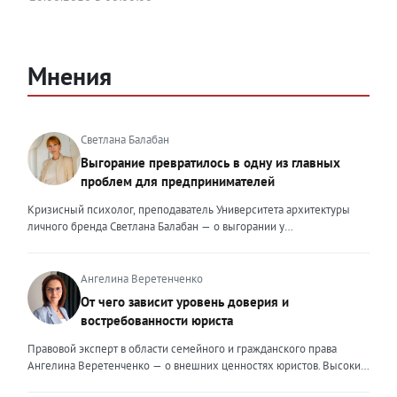
Мнения
Светлана Балабан
Выгорание превратилось в одну из главных
проблем для предпринимателей
Кризисный психолог, преподаватель Университета архитектуры
личного бренда Светлана Балабан — о выгорании у
предпринимателей, его причинах, признаках и способах
преодоления Выгорание в 2026 году стало самой острой
проблемой, однако выгорание у предпринимателей заметно
Ангелина Веретенченко
отличается от выгорания у наёмных сотрудников. Наёмный
От чего зависит уровень доверия и
сотрудник может уйти на больничный или в отпуск, пожаловаться
востребованности юриста
на что-то начальству или сменить работу. Предприниматель — сам
себе начальник и основа системы. Если он устаёт, бизнес не встанет
Правовой эксперт в области семейного и гражданского права
на паузу, а просто начнёт разваливаться. У предпринимателей
Ангелина Веретенченко — о внешних ценностях юристов. Высокий
принято говорить, что они не имеют право на выгорание или на
уровень экспертности, профессионализм,
усталость и должны работать 24/7. Но это очень опасное