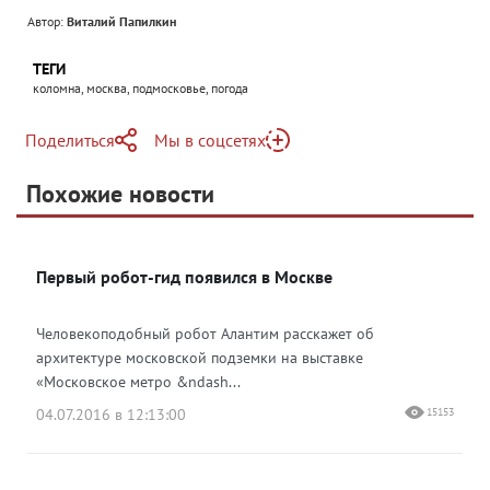
Автор:
Виталий Папилкин
ТЕГИ
коломна, москва, подмосковье, погода
Поделиться
Мы в соцсетях
Telegram
Похожие новости
Telegram
Яндекс Дзен
ВКонтакте
Первый робот-гид появился в Москве
Одноклассники
Человекоподобный робот Алантим расскажет об
архитектуре московской подземки на выставке
«Московское метро &ndash...
04.07.2016 в 12:13:00
15153