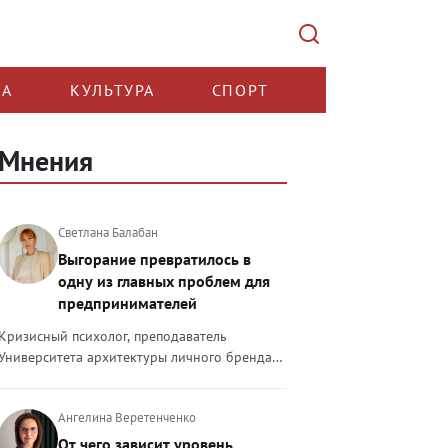
КА
КУЛЬТУРА
СПОРТ
Мнения
Светлана Балабан
Выгорание превратилось в
одну из главных проблем для
предпринимателей
Кризисный психолог, преподаватель
Университета архитектуры личного бренда
Светлана Балабан — о выгорании у
предпринимателей, его причинах, признаках
Ангелина Веретенченко
и способах преодоления Выгорание в 2026
году стало самой острой проблемой, однако
От чего зависит уровень