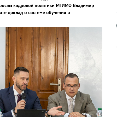
опросам кадровой политики МГИМО Владимир
ате доклад о системе обучения и
к
р
н