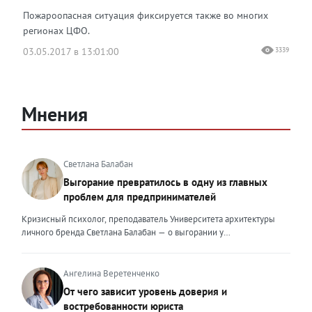
Пожароопасная ситуация фиксируется также во многих
регионах ЦФО.
03.05.2017 в 13:01:00
3339
Мнения
Светлана Балабан
Выгорание превратилось в одну из главных
проблем для предпринимателей
Кризисный психолог, преподаватель Университета архитектуры
личного бренда Светлана Балабан — о выгорании у
предпринимателей, его причинах, признаках и способах
преодоления Выгорание в 2026 году стало самой острой
проблемой, однако выгорание у предпринимателей заметно
Ангелина Веретенченко
отличается от выгорания у наёмных сотрудников. Наёмный
От чего зависит уровень доверия и
сотрудник может уйти на больничный или в отпуск, пожаловаться
востребованности юриста
на что-то начальству или сменить работу. Предприниматель — сам