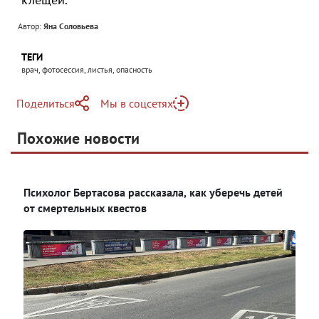
Автор:
Яна Соловьева
ТЕГИ
врач, фотосессия, листья, опасность
Поделиться
Мы в соцсетях
Telegram
Похожие новости
Telegram
Яндекс Дзен
ВКонтакте
Психолог Бертасова рассказала, как уберечь детей
Одноклассники
от смертельных квестов