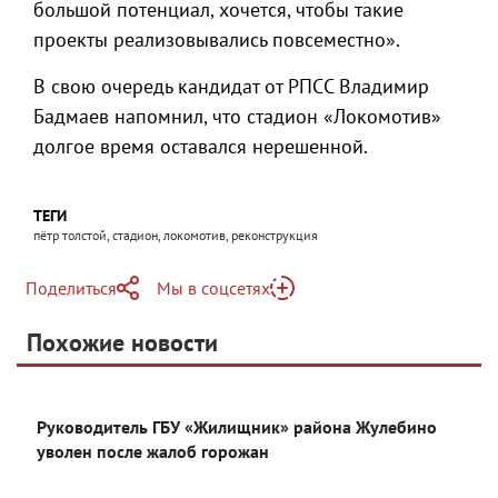
большой потенциал, хочется, чтобы такие
проекты реализовывались повсеместно».
В свою очередь кандидат от РПСС Владимир
Бадмаев напомнил, что стадион «Локомотив»
долгое время оставался нерешенной.
ТЕГИ
пётр толстой, стадион, локомотив, реконструкция
Поделиться
Мы в соцсетях
Telegram
Похожие новости
Telegram
Яндекс Дзен
ВКонтакте
Руководитель ГБУ «Жилищник» района Жулебино
Одноклассники
уволен после жалоб горожан