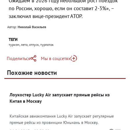
Ожидаем в 2026 году небольшой рост поездок
по России, хорошо, если он составит 2-3%», –
заключил вице-президент АТОР.
Автор:
Николай Васильев
ТЕГИ
туризм, лето, отпуск, турпоток
Поделиться
Мы в соцсетях
Telegram
Похожие новости
Telegram
Яндекс Дзен
ВКонтакте
Лоукостер Lucky Air запускает прямые рейсы из
Одноклассники
Китая в Москву
Китайская авиакомпания Lucky Air запускает регулярные
прямые рейсы из провинции Юньнань в Москву.