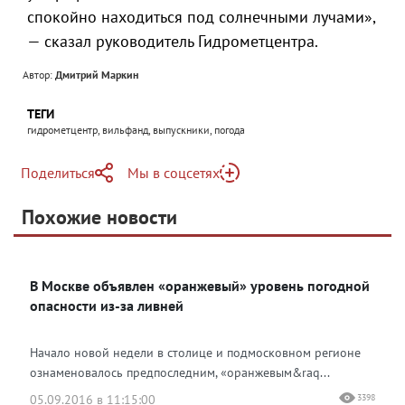
спокойно находиться под солнечными лучами»,
— сказал руководитель Гидрометцентра.
Автор:
Дмитрий Маркин
ТЕГИ
гидрометцентр, вильфанд, выпускники, погода
Поделиться
Мы в соцсетях
Telegram
Похожие новости
Telegram
Яндекс Дзен
ВКонтакте
В Москве объявлен «оранжевый» уровень погодной
Одноклассники
опасности из-за ливней
Начало новой недели в столице и подмосковном регионе
ознаменовалось предпоследним, «оранжевым&raq...
05.09.2016 в 11:15:00
3398