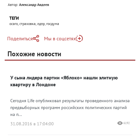
Автор:
Александр Авдеев
ТЕГИ
осаго, страховка, лдпр, госдума
Поделиться
Мы в соцсетях
Telegram
Похожие новости
Telegram
Яндекс Дзен
ВКонтакте
У сына лидера партии «Яблоко» нашли элитную
Одноклассники
квартиру в Лондоне
Сегодня Life опубликовал результаты проведенного анализа
предвыборных программ российских политических партий
на п...
31.08.2016 в 17:04:00
6192