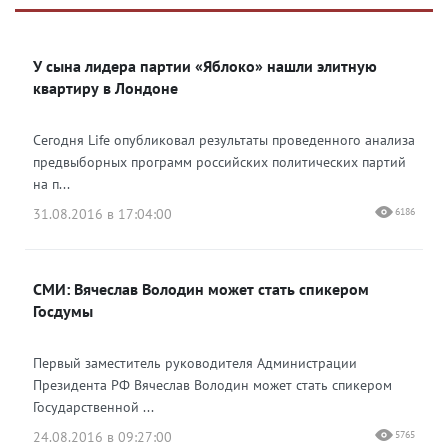
Яндекс Дзен
ВКонтакте
У сына лидера партии «Яблоко» нашли элитную
Одноклассники
квартиру в Лондоне
Сегодня Life опубликовал результаты проведенного анализа
предвыборных программ российских политических партий
на п...
31.08.2016 в 17:04:00
6186
СМИ: Вячеслав Володин может стать спикером
Госдумы
Первый заместитель руководителя Администрации
Президента РФ Вячеслав Володин может стать спикером
Государственной ...
24.08.2016 в 09:27:00
5765