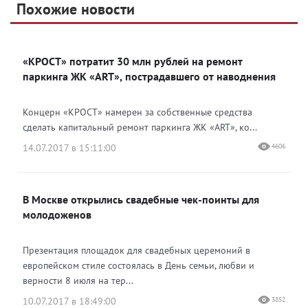
Telegram
Похожие новости
Telegram
Яндекс Дзен
ВКонтакте
«КРОСТ» потратит 30 млн рублей на ремонт
Одноклассники
паркинга ЖК «ART», пострадавшего от наводнения
Концерн «КРОСТ» намерен за собственные средства
сделать капитальный ремонт паркинга ЖК «ART», ко...
14.07.2017 в 15:11:00
4606
В Москве открылись свадебные чек-поинты для
молодоженов
Презентация площадок для свадебных церемоний в
европейском стиле состоялась в День семьи, любви и
верности 8 июля на тер...
10.07.2017 в 18:49:00
3852