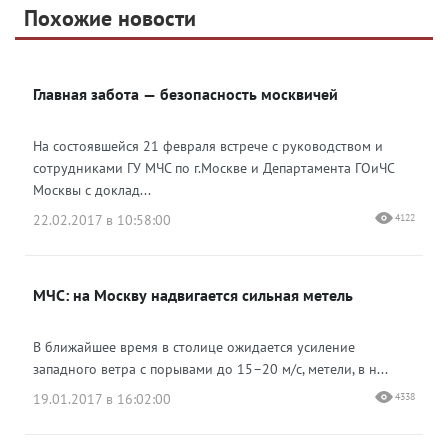
Telegram
Похожие новости
Telegram
Яндекс Дзен
ВКонтакте
Главная забота — безопасность москвичей
Одноклассники
На состоявшейся 21 февраля встрече с руководством и
сотрудниками ГУ МЧС по г.Москве и Департамента ГОиЧС
Москвы с доклад...
22.02.2017 в 10:58:00
4122
МЧС: на Москву надвигается сильная метель
В ближайшее время в столице ожидается усиление
западного ветра с порывами до 15–20 м/с, метели, в н...
19.01.2017 в 16:02:00
4338