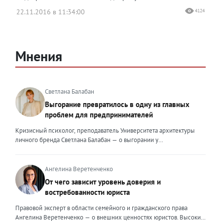
22.11.2016 в 11:34:00
4124
Мнения
Светлана Балабан
Выгорание превратилось в одну из главных
проблем для предпринимателей
Кризисный психолог, преподаватель Университета архитектуры
личного бренда Светлана Балабан — о выгорании у
предпринимателей, его причинах, признаках и способах
преодоления Выгорание в 2026 году стало самой острой
проблемой, однако выгорание у предпринимателей заметно
Ангелина Веретенченко
отличается от выгорания у наёмных сотрудников. Наёмный
От чего зависит уровень доверия и
сотрудник может уйти на больничный или в отпуск, пожаловаться
востребованности юриста
на что-то начальству или сменить работу. Предприниматель — сам
себе начальник и основа системы. Если он устаёт, бизнес не встанет
Правовой эксперт в области семейного и гражданского права
на паузу, а просто начнёт разваливаться. У предпринимателей
Ангелина Веретенченко — о внешних ценностях юристов. Высокий