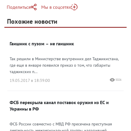
Поделиться
Мы в соцсетях
Telegram
Похожие новости
Telegram
Яндекс Дзен
ВКонтакте
Гаишник с пузом – не гаишник
Одноклассники
Так решили в Министерстве внутренних дел Таджикистана,
где еще в январе появился приказ о том, что габариты
таджикских п...
19.05.2017 в 18:39:00
5026
ФСБ перекрыла канал поставок оружия из ЕС и
Украины в РФ
ФСБ России совместно с МВД РФ пресечена преступная
деятельность межрегиональной группы, наладившей