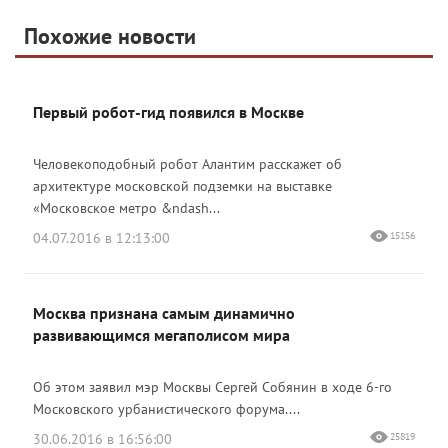
Telegram
Похожие новости
Telegram
Яндекс Дзен
ВКонтакте
Первый робот-гид появился в Москве
Одноклассники
Человекоподобный робот Алантим расскажет об
архитектуре московской подземки на выставке
«Московское метро &ndash...
04.07.2016 в 12:13:00
15156
Москва признана самым динамично
развивающимся мегаполисом мира
Об этом заявил мэр Москвы Сергей Собянин в ходе 6-го
Московского урбанистического форума....
30.06.2016 в 16:56:00
25819