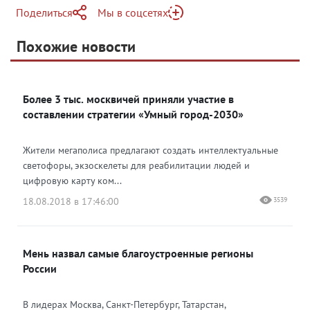
Поделиться
Мы в соцсетях
Telegram
Похожие новости
Telegram
Яндекс Дзен
ВКонтакте
Более 3 тыс. москвичей приняли участие в
Одноклассники
составлении стратегии «Умный город-2030»
Жители мегаполиса предлагают создать интеллектуальные
светофоры, экзоскелеты для реабилитации людей и
цифровую карту ком...
18.08.2018 в 17:46:00
3539
Мень назвал самые благоустроенные регионы
России
В лидерах Москва, Санкт-Петербург, Татарстан,