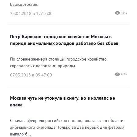
Башкортостан.
23.04.2018 в 12:15:00
4841
Петр Бирюков: городское хозяйство Москвы в
период аномальных холодов работало без сбоев
По словам заммэра столицы, городское хозяйство
справилось с капризами природы.
07.03.2018 в 09:47:00
4165
Москва чуть не утонула в снегу, но в коллапс не
впала
С начала февраля российская столица оказалась в области
аномального снегопада. Только за два первых дня февраля
выпало б...