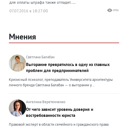
для оплаты штрафа также отпадет. ...
07.07.2016 в 18:27:00
4986
Мнения
Светлана Балабан
Выгорание превратилось в одну из главных
проблем для предпринимателей
Кризисный психолог, преподаватель Университета архитектуры
личного бренда Светлана Балабан — о выгорании у
предпринимателей, его причинах, признаках и способах
преодоления Выгорание в 2026 году стало самой острой
проблемой, однако выгорание у предпринимателей заметно
Ангелина Веретенченко
отличается от выгорания у наёмных сотрудников. Наёмный
От чего зависит уровень доверия и
сотрудник может уйти на больничный или в отпуск, пожаловаться
востребованности юриста
на что-то начальству или сменить работу. Предприниматель — сам
себе начальник и основа системы. Если он устаёт, бизнес не встанет
Правовой эксперт в области семейного и гражданского права