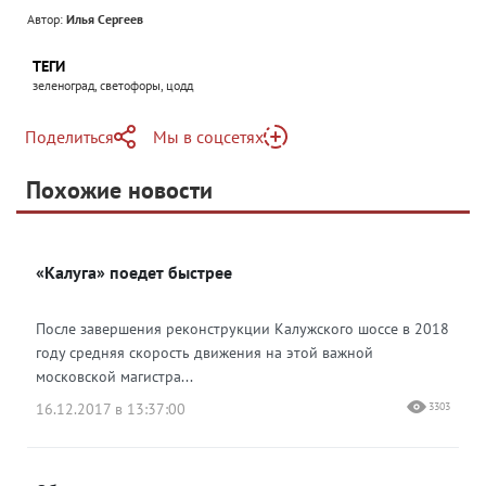
Автор:
Илья Сергеев
ТЕГИ
зеленоград, светофоры, цодд
Поделиться
Мы в соцсетях
Telegram
Похожие новости
Telegram
Яндекс Дзен
ВКонтакте
«Калуга» поедет быстрее
Одноклассники
После завершения реконструкции Калужского шоссе в 2018
году средняя скорость движения на этой важной
московской магистра...
16.12.2017 в 13:37:00
3303