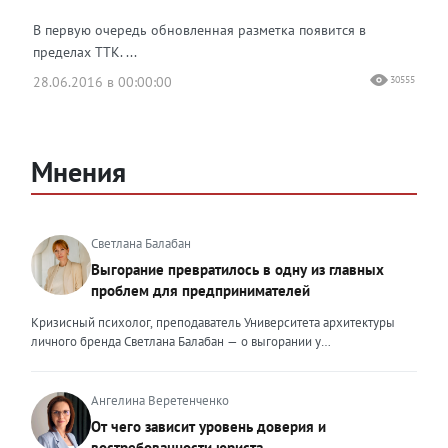
В первую очередь обновленная разметка появится в
пределах ТТК. ...
28.06.2016 в 00:00:00
30555
Мнения
Светлана Балабан
Выгорание превратилось в одну из главных
проблем для предпринимателей
Кризисный психолог, преподаватель Университета архитектуры
личного бренда Светлана Балабан — о выгорании у
предпринимателей, его причинах, признаках и способах
преодоления Выгорание в 2026 году стало самой острой
проблемой, однако выгорание у предпринимателей заметно
Ангелина Веретенченко
отличается от выгорания у наёмных сотрудников. Наёмный
От чего зависит уровень доверия и
сотрудник может уйти на больничный или в отпуск, пожаловаться
востребованности юриста