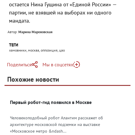
остается Нина Гущина от «Единой России» —
партии, не взявшей на выборах ни одного
мандата.
Автор:
Марина Мароховская
ТЕГИ
хамовники, москва, оппозиция, цао
Поделиться
Мы в соцсетях
Telegram
Похожие новости
Telegram
Яндекс Дзен
ВКонтакте
Первый робот-гид появился в Москве
Одноклассники
Человекоподобный робот Алантим расскажет об
архитектуре московской подземки на выставке
«Московское метро &ndash...