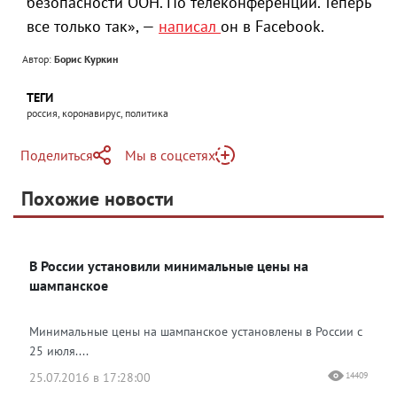
безопасности ООН. По телеконференции. Теперь
все только так», —
написал
он в Facebook.
Автор:
Борис Куркин
ТЕГИ
россия, коронавирус, политика
Поделиться
Мы в соцсетях
Telegram
Похожие новости
Telegram
Яндекс Дзен
ВКонтакте
В России установили минимальные цены на
Одноклассники
шампанское
Минимальные цены на шампанское установлены в России с
25 июля....
25.07.2016 в 17:28:00
14409