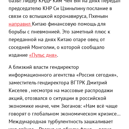
базы! Лидер КНДР Ким Чен Ын на днях передал
председателю КНР Си Цзиньпину послание в
связи со вспышкой коронавируса, Пхеньян
направил
Китаю финансовую помощь для
борьбы с пневмонией. Это заметный плюс к
переданной на днях Китаю отаре овец от
соседней Монголии, о которой сообщало
издание
«Пульс дня»
.
А близкий власти гендиректор
информационного агентства «Россия сегодня»,
заместитель гендиректора ВГТРК Дмитрий
Киселев , несмотря на массовые распродажи
акций, отозвался о ситуации в российской
экономике иначе, чем Зюганов: «Нам всё чаще
говорят о глобальном экономическом кризисе…
Международная турбулентность зашкаливает