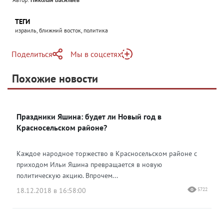
ТЕГИ
израиль, ближний восток, политика
Поделиться
Мы в соцсетях
Telegram
Похожие новости
Telegram
Яндекс Дзен
ВКонтакте
Праздники Яшина: будет ли Новый год в
Одноклассники
Красносельском районе?
Каждое народное торжество в Красносельском районе с
приходом Ильи Яшина превращается в новую
политическую акцию. Впрочем...
18.12.2018 в 16:58:00
5722