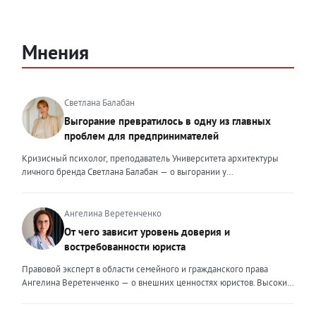
Мнения
Светлана Балабан
Выгорание превратилось в одну из главных
проблем для предпринимателей
Кризисный психолог, преподаватель Университета архитектуры
личного бренда Светлана Балабан — о выгорании у
предпринимателей, его причинах, признаках и способах
преодоления Выгорание в 2026 году стало самой острой
проблемой, однако выгорание у предпринимателей заметно
Ангелина Веретенченко
отличается от выгорания у наёмных сотрудников. Наёмный
От чего зависит уровень доверия и
сотрудник может уйти на больничный или в отпуск, пожаловаться
востребованности юриста
на что-то начальству или сменить работу. Предприниматель — сам
себе начальник и основа системы. Если он устаёт, бизнес не встанет
Правовой эксперт в области семейного и гражданского права
на паузу, а просто начнёт разваливаться. У предпринимателей
Ангелина Веретенченко — о внешних ценностях юристов. Высокий
принято говорить, что они не имеют право на выгорание или на
уровень экспертности, профессионализм,
усталость и должны работать 24/7. Но это очень опасное
клиентоориентированность: когда-то эти понятия формировали