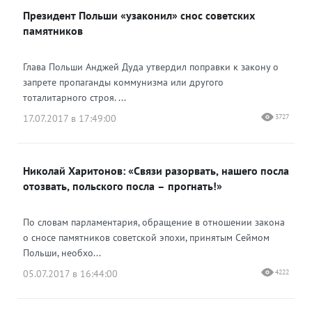
Президент Польши «узаконил» снос советских
памятников
Глава Польши Анджей Дуда утвердил поправки к закону о
запрете пропаганды коммунизма или другого
тоталитарного строя. ...
17.07.2017 в 17:49:00
3727
Николай Харитонов: «Связи разорвать, нашего посла
отозвать, польского посла – прогнать!»
По словам парламентария, обращение в отношении закона
о сносе памятников советской эпохи, принятым Сеймом
Польши, необхо...
05.07.2017 в 16:44:00
4222