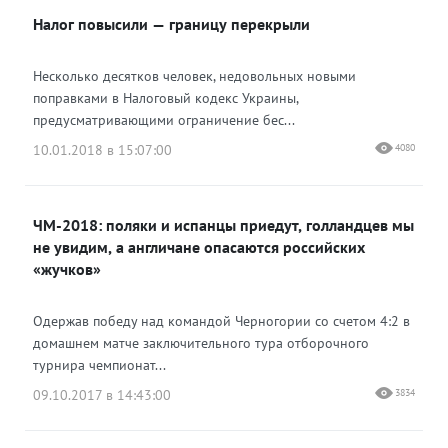
Налог повысили — границу перекрыли
Одноклассники
Несколько десятков человек, недовольных новыми
поправками в Налоговый кодекс Украины,
предусматривающими ограничение бес...
10.01.2018 в 15:07:00
4080
ЧМ-2018: поляки и испанцы приедут, голландцев мы
не увидим, а англичане опасаются российских
«жучков»
Одержав победу над командой Черногории со счетом 4:2 в
домашнем матче заключительного тура отборочного
турнира чемпионат...
09.10.2017 в 14:43:00
3834