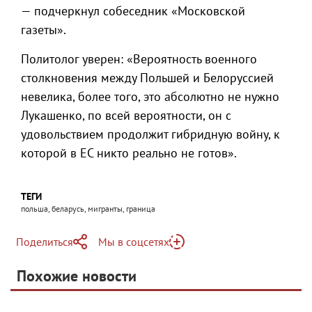
— подчеркнул собеседник «Московской
газеты».
Политолог уверен: «Вероятность военного
столкновения между Польшей и Белоруссией
невелика, более того, это абсолютно не нужно
Лукашенко, по всей вероятности, он с
удовольствием продолжит гибридную войну, к
которой в ЕС никто реально не готов».
ТЕГИ
польша, беларусь, мигранты, граница
Поделиться
Мы в соцсетях
Telegram
Похожие новости
Telegram
Яндекс Дзен
ВКонтакте