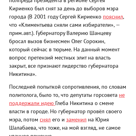
полпреда президента в регионе Сергея
Кириенко был снят за день до выборов мэра
города (В 2001 году Сергей Кириенко
пояснил
,
что «Климентьева сняли сами избиратели», —
прим.авт.). Губернатору Валерию Шанцеву
бросал вызов бизнесмен Олег Сорокин,
который сейчас в тюрьме. На данный момент
вопрос претензий местных элит на власть
закрыт, все признают лидерство губернатора
Никитина».
Последней попыткой сопротивления, по словам
политолога, было то, что депутаты горсовета
не
поддержали идею
Глеба Никитина о смене
власти в городе. Но губернатор провёл своего
мэра, потом
снял
его и
заменил
на Юрия
Шалабаева, что тоже, на мой взгляд, не самое
удачное решение.