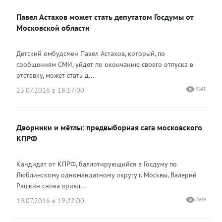
Павел Астахов может стать депутатом Госдумы от
Одноклассники
Московской области
Детский омбудсмен Павел Астахов, который, по
сообщениям СМИ, уйдет по окончанию своего отпуска в
отставку, может стать д...
23.07.2016 в 18:17:00
9643
Дворники и мётлы: предвыборная сага московского
КПРФ
Кандидат от КПРФ, баллотирующийся в Госдуму по
Люблинскому одномандатному округу г. Москвы, Валерий
Рашкин снова привл...
19.07.2016 в 19:22:00
7949