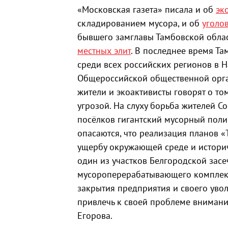
«Московская газета» писала и об
эк
складированием мусора, и об
уголо
бывшего замглавы Тамбовской облас
местных элит
. В последнее время Та
среди всех российских регионов в 
Общероссийской общественной орга
жители и экоактивисты говорят о то
угрозой. На слуху борьба жителей С
посёлков гигантский мусорный поли
опасаются, что реализация планов 
ущербу окружающей среде и историч
один из участков Белгородской засе
мусороперерабатывающего комплек
закрытия предприятия и своего увол
привлечь к своей проблеме вниман
Егорова.