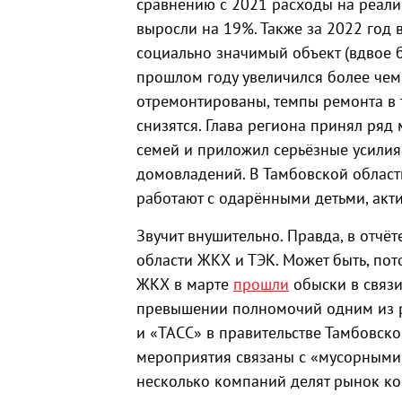
сравнению с 2021 расходы на реал
выросли на 19%. Также за 2022 год 
социально значимый объект (вдвое 
прошлом году увеличился более чем
отремонтированы, темпы ремонта в т
снизятся. Глава региона принял ря
семей и приложил серьёзные усили
домовладений. В Тамбовской области
работают с одарёнными детьми, акт
Звучит внушительно. Правда, в отчёт
области ЖКХ и ТЭК. Может быть, пот
ЖКХ в марте
прошли
обыски в связ
превышении полномочий одним из р
и «ТАСС» в правительстве Тамбовск
мероприятия связаны с «мусорными 
несколько компаний делят рынок к