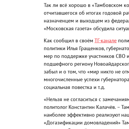
Так ли всё хорошо в «Тамбовском к
отчитавшегося об итогах годовой р
назначенцем и выходцем из федерал
«Московская газета» обсудила ситуа
Как сообщил в своём
ТГ-канале
поли
политики Илья Гращенков, губернат
мер по поддержке участников СВО и
подшефного региону Новоайдарског
забыл и о том, что «мир никто не о
многочисленные успехи губернатора
социальная повестка и т.д.
«Нельзя не согласиться с замечания
политолог Константин Калачёв. – Та
наиболее эффективно реализуют на
«Догазификации домовладений» Тамб