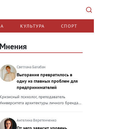
КА
КУЛЬТУРА
СПОРТ
Мнения
Светлана Балабан
Выгорание превратилось в
одну из главных проблем для
предпринимателей
Кризисный психолог, преподаватель
Университета архитектуры личного бренда
Светлана Балабан — о выгорании у
предпринимателей, его причинах, признаках
Ангелина Веретенченко
и способах преодоления Выгорание в 2026
году стало самой острой проблемой, однако
От чего зависит уровень