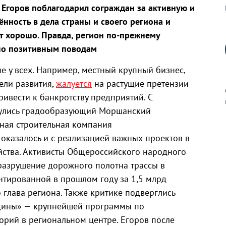
 Егоров поблагодарил сограждан за активную и
нность в дела страны и своего региона и
ет хорошо. Правда, регион по-прежнему
 по позитивным поводам
не у всех. Например, местный крупный бизнес,
ли развития,
жалуется
на растущие претензии
ривести к банкротству предприятий. С
кнулись градообразующий Моршанский
ная строительная компания
к
 оказалось и с реализацией важных проектов в
йства. Активисты Общероссийского народного
азрушение дорожного полотна трассы в
нтированной в прошлом году за 1,5 млрд
р
о глава региона. Также критике подверглись
щины» — крупнейшей программы по
н
орий в региональном центре. Егоров после