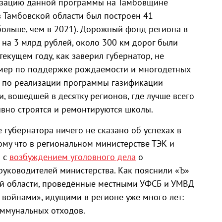
изацию данной программы на Тамбовщине
в Тамбовской области был построен 41
больше, чем в 2021). Дорожный фонд региона в
 на 3 млрд рублей, около 300 км дорог были
екущем году, как заверил губернатор, не
д мер по поддержке рождаемости и многодетных
я по реализации программы газификации
, вошедшей в десятку регионов, где лучше всего
ивно строятся и ремонтируются школы.
е губернатора ничего не сказано об успехах в
ому что в региональном министерстве ТЭК и
и с
возбуждением уголовного дела
о
уководителей министерства. Как пояснили «Ъ»
ой области, проведённые местными УФСБ и УМВД
войнами», идущими в регионе уже много лет:
оммунальных отходов.