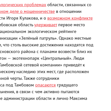
ологических проблемах
области, связанных со
вном деле о мошенничестве
в отношении
ти Игоря Кулакова, и о
возможном конфликте
мбовская область
удерживает
первое место
Национальном экологическом рейтинге
низации «Зелёный патруль». Однако местные
м, что столь высокие достижения находятся под
основского района с планами возвести близ их
гон — экотехнопарк «Центральный». Люди
«Тамбовской сетевой компании» приведёт к
ескому наследию этих мест, где расположен
чной черты. Также сотрудники
са под Тамбовом
опасаются
грядущего
ьнения, в связи с чем активно пытаются
ие администрации области и лично Максима