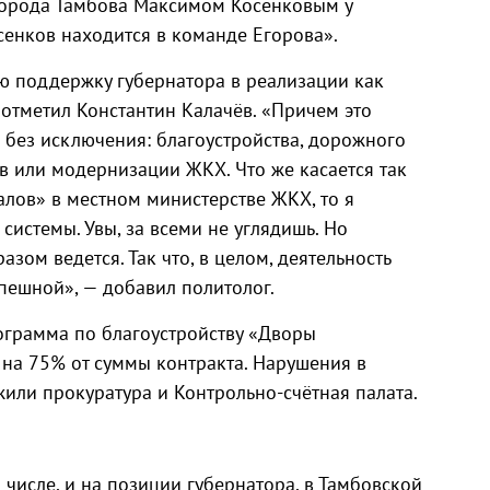
города Тамбова Максимом Косенковым у
М
сенков находится в команде Егорова».
ую поддержку губернатора в реализации как
 отметил Константин Калачёв. «Причем это
 без исключения: благоустройства, дорожного
ов или модернизации ЖКХ. Что же касается так
лов» в местном министерстве ЖКХ, то я
истемы. Увы, за всеми не углядишь. Но
зом ведется. Так что, в целом, деятельность
пешной», — добавил политолог.
рограмма по благоустройству «Дворы
на 75% от суммы контракта. Нарушения в
или прокуратура и Контрольно-счётная палата.
числе, и на позиции губернатора, в Тамбовской