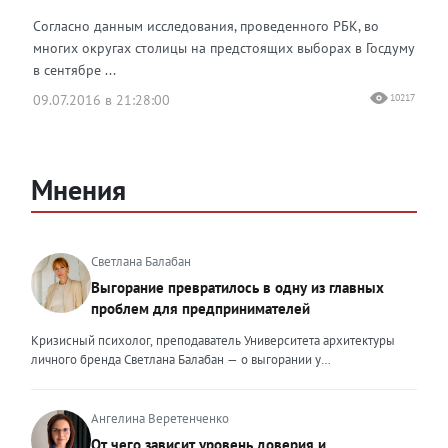
Согласно данным исследования, проведенного РБК, во
многих округах столицы на предстоящих выборах в Госдуму
в сентябре ...
09.07.2016 в 21:28:00
10217
Мнения
Светлана Балабан
Выгорание превратилось в одну из главных
проблем для предпринимателей
Кризисный психолог, преподаватель Университета архитектуры
личного бренда Светлана Балабан — о выгорании у
предпринимателей, его причинах, признаках и способах
преодоления Выгорание в 2026 году стало самой острой
проблемой, однако выгорание у предпринимателей заметно
Ангелина Веретенченко
отличается от выгорания у наёмных сотрудников. Наёмный
От чего зависит уровень доверия и