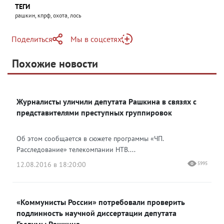
ТЕГИ
рашкин, кпрф, охота, лось
Поделиться
Мы в соцсетях
Telegram
Похожие новости
Telegram
Яндекс Дзен
ВКонтакте
Журналисты уличили депутата Рашкина в связях с
Одноклассники
представителями преступных группировок
Об этом сообщается в сюжете программы «ЧП.
Расследование» телекомпании НТВ....
12.08.2016 в 18:20:00
5995
«Коммунисты России» потребовали проверить
подлинность научной диссертации депутата