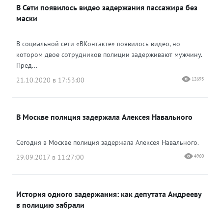
В Сети появилось видео задержания пассажира без
Одноклассники
маски
В социальной сети «ВКонтакте» появилось видео, но
котором двое сотрудников полиции задерживают мужчину.
Пред...
21.10.2020 в 17:53:00
12693
В Москве полиция задержала Алексея Навального
Сегодня в Москве полиция задержала Алексея Навального.
29.09.2017 в 11:27:00
4960
История одного задержания: как депутата Андрееву
в полицию забрали