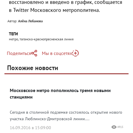
восстановлено и введено в график, сообщается
в Twitter Московского метрополитена.
Автор:
Алёна Лобанова
ТЕГИ
метро, таганско-краснопресненская линия
Поделиться
Мы в соцсетях
Telegram
Похожие новости
Telegram
Яндекс Дзен
ВКонтакте
Московское метро пополнилось тремя новыми
Одноклассники
станциями
Сегодня в столичной подземке состоялось открытие нового
участка Люблинско-Дмитровской линии....
16.09.2016 в 15:09:00
4915