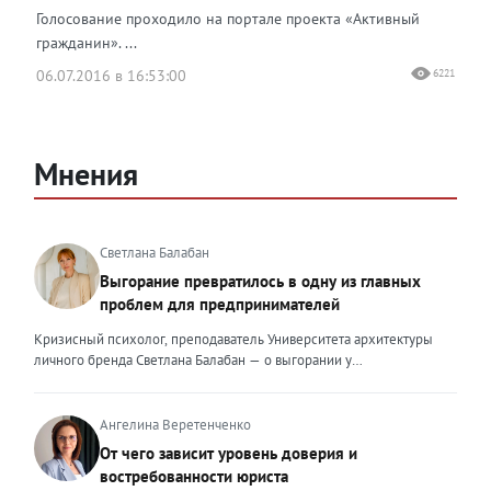
Голосование проходило на портале проекта «Активный
гражданин». ...
06.07.2016 в 16:53:00
6221
Мнения
Светлана Балабан
Выгорание превратилось в одну из главных
проблем для предпринимателей
Кризисный психолог, преподаватель Университета архитектуры
личного бренда Светлана Балабан — о выгорании у
предпринимателей, его причинах, признаках и способах
преодоления Выгорание в 2026 году стало самой острой
проблемой, однако выгорание у предпринимателей заметно
Ангелина Веретенченко
отличается от выгорания у наёмных сотрудников. Наёмный
От чего зависит уровень доверия и
сотрудник может уйти на больничный или в отпуск, пожаловаться
востребованности юриста
на что-то начальству или сменить работу. Предприниматель — сам