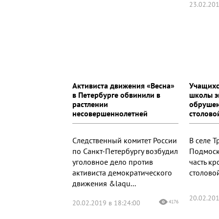
23.02.201
Активиста движения «Весна»
Учащихс
в Петербурге обвинили в
школы э
растлении
обрушен
несовершеннолетней
столово
Следственный комитет России
В селе Т
по Санкт-Петербургу возбудил
Подмоск
уголовное дело против
часть к
активиста демократического
столовой
движения &laqu...
20.02.201
20.02.2019 в 18:24:00
4176