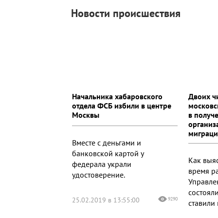
Новости происшествия
Начальника хабаровского
Двоих ч
отдела ФСБ избили в центре
московс
Москвы
в получ
организ
миграц
Вместе с деньгами и
банковской картой у
Как выя
федерала украли
время р
удостоверение.
Управле
состояли
25.02.2019 в 13:55:00
9290
ставили 