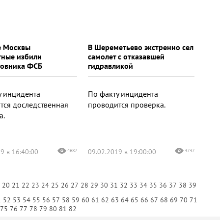
е Москвы
В Шереметьево экстренно сел
тные избили
самолет с отказавшей
овника ФСБ
гидравликой
у инцидента
По факту инцидента
тся доследственная
проводится проверка.
а.
9 в 16:40:00
4687
09.02.2019 в 19:00:00
3737
9
20
21
22
23
24
25
26
27
28
29
30
31
32
33
34
35
36
37
38
39
1
52
53
54
55
56
57
58
59
60
61
62
63
64
65
66
67
68
69
70
71
75
76
77
78
79
80
81
82