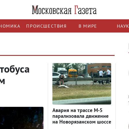
НОМИКА
ПРОИСШЕСТВИЯ
В МИРЕ
НАУ
втобуса
м
Авария на трассе М-5
парализовала движение
на Новорязанском шоссе