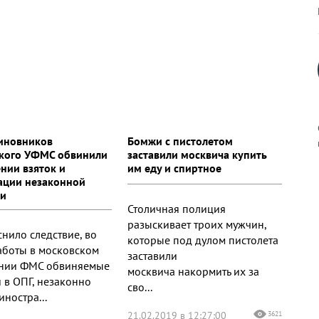
иновников
Бомжи с пистолетом
кого УФМС обвинили
заставили москвича купить
ении взяток и
им еду и спиртное
ации незаконной
к
ии
Столичная полиция
разыскивает троих мужчин,
снило следствие, во
которые под дулом пистолета
аботы в московском
заставили
нии ФМС обвиняемые
р
москвича накормить их за
 в ОПГ, незаконно
сво...
иностра...
н
21.02.2019 в 12:27:00
3621