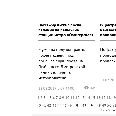
Пассажир выжил после
В центр
падения на рельсы на
неизвес
станции метро «Селигерская»
подполк
Мужчина получил травмы
По факт
после падения под
проводи
прибывающий поезд на
проверк
Люблинско-Дмитровской
линии столичного
метрополитена. ...
11.02.201
12.02.2019 в 09:44:00
3499
1
2
3
4
5
6
7
8
9
10
11
12
13
14
15
16
17
18
1
40
41
42
43
44
45
46
47
48
49
50
5
72
73
74