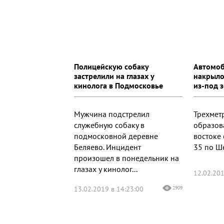
Полицейскую собаку
Автомоб
застрелили на глазах у
накрыло
кинолога в Подмосковье
из-под 
Мужчина подстрелил
Трехмет
служебную собаку в
образов
подмосковной деревне
востоке
Беляево. Инцидент
35 по Ш
произошел в понедельник на
глазах у кинолог...
12.02.201
13.02.2019 в 14:23:00
2909