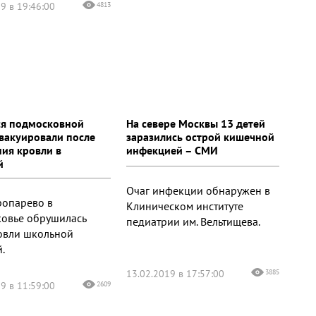
9 в 19:46:00
4813
я подмосковной
На севере Москвы 13 детей
вакуировали после
заразились острой кишечной
ия кровли в
инфекцией – СМИ
й
Очаг инфекции обнаружен в
ропарево в
Клиническом институте
овье обрушилась
педиатрии им. Вельтищева.
ровли школьной
.
13.02.2019 в 17:57:00
3885
9 в 11:59:00
2609