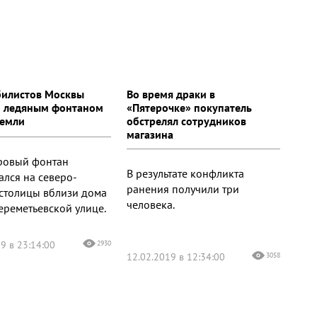
илистов Москвы
Во время драки в
 ледяным фонтаном
«Пятерочке» покупатель
земли
обстрелял сотрудников
магазина
ровый фонтан
В результате конфликта
ался на северо-
ранения получили три
 столицы вблизи дома
человека.
ереметьевской улице.
9 в 23:14:00
2930
12.02.2019 в 12:34:00
3058