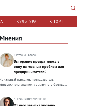
КА
КУЛЬТУРА
СПОРТ
Мнения
Светлана Балабан
Выгорание превратилось в
одну из главных проблем для
предпринимателей
Кризисный психолог, преподаватель
Университета архитектуры личного бренда
Светлана Балабан — о выгорании у
предпринимателей, его причинах, признаках
Ангелина Веретенченко
и способах преодоления Выгорание в 2026
году стало самой острой проблемой, однако
От чего зависит уровень