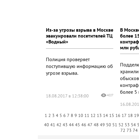
Из-за угрозы взрыва в Москве
В Москв
эвакуировали посетителей ТЦ
более 1
«Водный»
контраф
млн руб
Полиция проверяет
Подделк
поступившую информацию об
хранили 
угрозе взрыва.
обысков
контраф
более 5 
18.08.2017 в 12:38:00
4227
16.08.201
1
2
3
4
5
6
7
8
9
10
11
12
13
14
15
16
17
18
1
40
41
42
43
44
45
46
47
48
49
50
51
52
53
54
72
73
74