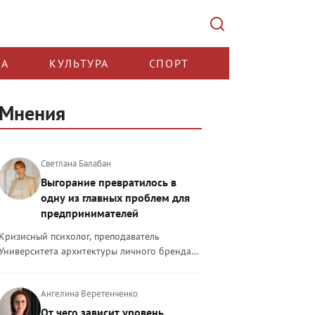
КА
КУЛЬТУРА
СПОРТ
Мнения
Светлана Балабан
Выгорание превратилось в
одну из главных проблем для
предпринимателей
Кризисный психолог, преподаватель
Университета архитектуры личного бренда
Светлана Балабан — о выгорании у
предпринимателей, его причинах, признаках
Ангелина Веретенченко
и способах преодоления Выгорание в 2026
году стало самой острой проблемой, однако
От чего зависит уровень