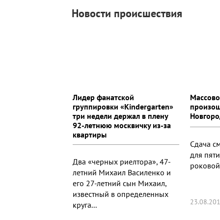
Новости происшествия
Лидер фанатской
Массово
группировки «Kindergarten»
произош
три недели держал в плену
Новгоро
92-летнюю москвичку из-за
квартиры
Сдача с
для пяти
Два «черных риелтора», 47-
роковой
летний Михаил Василенко и
его 27-летний сын Михаил,
известный в определенных
23.08.201
круга...