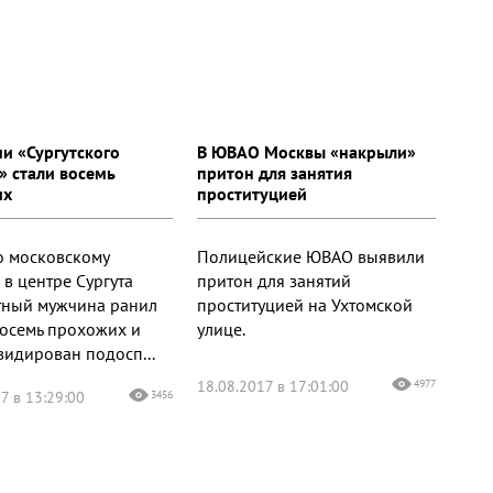
и «Сургутского
В ЮВАО Москвы «накрыли»
» стали восемь
притон для занятия
их
проституцией
по московскому
Полицейские ЮВАО выявили
 в центре Сургута
притон для занятий
тный мужчина ранил
проституцией на Ухтомской
осемь прохожих и
улице.
видирован подосп...
18.08.2017 в 17:01:00
4977
7 в 13:29:00
3456