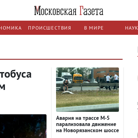
НОМИКА
ПРОИСШЕСТВИЯ
В МИРЕ
НАУ
втобуса
м
Авария на трассе М-5
парализовала движение
на Новорязанском шоссе