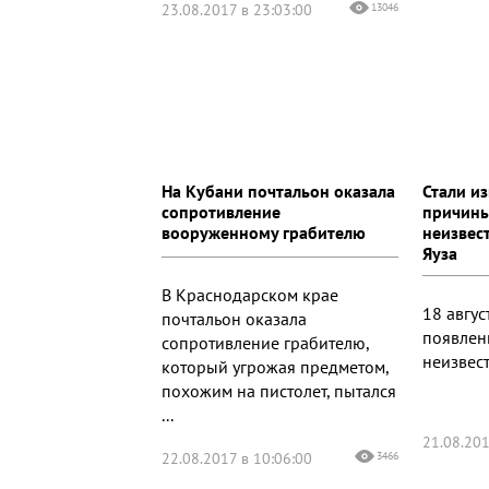
23.08.2017 в 23:03:00
13046
На Кубани почтальон оказала
Стали и
сопротивление
причины
вооруженному грабителю
неизвес
Яуза
В Краснодарском крае
18 авгу
почтальон оказала
появлен
сопротивление грабителю,
неизвес
который угрожая предметом,
похожим на пистолет, пытался
...
21.08.201
22.08.2017 в 10:06:00
3466