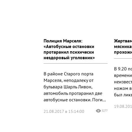
Полиция Марселя:
Жертвам
«Автобусные остановки
мясника
протаранил психически
прохож
нездоровый уголовник»
В 9.20 
В районе Старого порта
времени
Марселя, неподалеку от
неизвес
бульвара Шарль Ливон,
ножом в
автомобиль протаранил две
был лик
автобусные остановки. Поги...
19.08.201
21.08.2017 в 15:14:00
3277