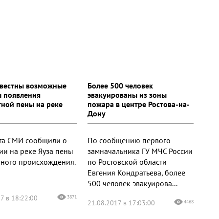
звестны возможные
Более 500 человек
 появления
эвакуированы из зоны
тной пены на реке
пожара в центре Ростова-на-
Дону
ста СМИ сообщили о
По сообщению первого
ии на реке Яуза пены
замначальника ГУ МЧС России
тного происхождения.
по Ростовской области
Евгения Кондратьева, более
500 человек эвакуирова...
7 в 18:22:00
3871
21.08.2017 в 17:03:00
4468