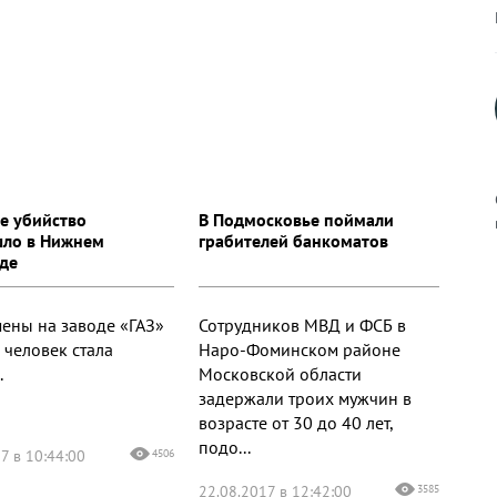
е убийство
В Подмосковье поймали
ло в Нижнем
грабителей банкоматов
де
к
мены на заводе «ГАЗ»
Сотрудников МВД и ФСБ в
 человек стала
Наро-Фоминском районе
.
Московской области
задержали троих мужчин в
р
возрасте от 30 до 40 лет,
подо...
7 в 10:44:00
4506
н
22.08.2017 в 12:42:00
3585