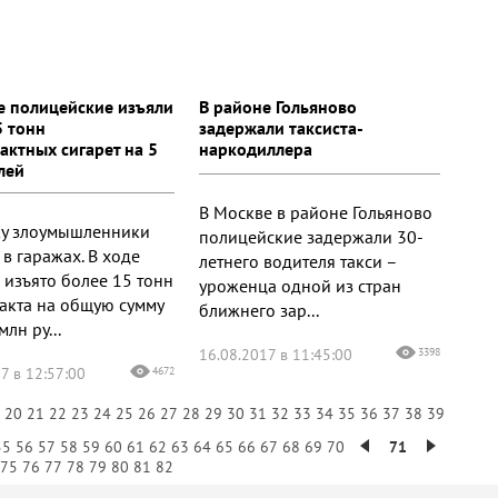
е полицейские изъяли
В районе Гольяново
5 тонн
задержали таксиста-
актных сигарет на 5
наркодиллера
лей
В Москве в районе Гольяново
у злоумышленники
полицейские задержали 30-
в гаражах. В ходе
летнего водителя такси –
 изъято более 15 тонн
уроженца одной из стран
акта на общую сумму
ближнего зар...
млн ру...
16.08.2017 в 11:45:00
3398
7 в 12:57:00
4672
9
20
21
22
23
24
25
26
27
28
29
30
31
32
33
34
35
36
37
38
39
55
56
57
58
59
60
61
62
63
64
65
66
67
68
69
70
71
75
76
77
78
79
80
81
82