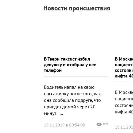
Новости происшествия
В Твери таксист избил
В Москв
девушку и отобрал у нее
пациент
телефон
состоян
лифта 4
Водитель напал на свою
В Москв
пассажирку после того, как
пациент
она сообщила подруге, что
состоян
приедет домой через 20
лифта 40
минут ...
19.11.2019 в 00:54:00
3878
18.11.201