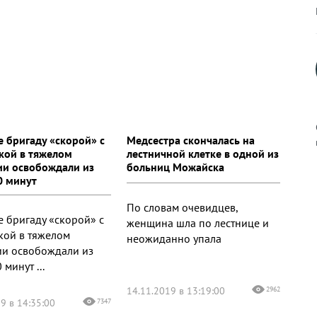
е бригаду «скорой» с
Медсестра скончалась на
кой в тяжелом
лестничной клетке в одной из
ии освобождали из
больниц Можайска
0 минут
к
По словам очевидцев,
е бригаду «скорой» с
женщина шла по лестнице и
кой в тяжелом
неожиданно упала
ии освобождали из
р
 минут ...
14.11.2019 в 13:19:00
2962
9 в 14:35:00
7347
н