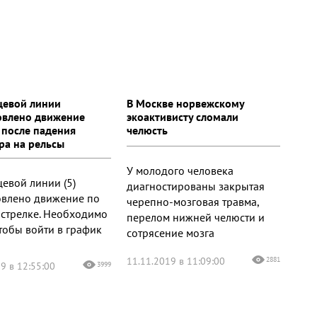
цевой линии
В Москве норвежскому
овлено движение
экоактивисту сломали
 после падения
челюсть
ра на рельсы
У молодого человека
цевой линии (5)
диагностированы закрытая
овлено движение по
черепно-мозговая травма,
 стрелке. Необходимо
перелом нижней челюсти и
чтобы войти в график
сотрясение мозга
11.11.2019 в 11:09:00
2881
9 в 12:55:00
3999