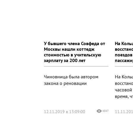
У бывшего члена Совфеда от
На Коль
Москвы нашли коттедж
восстан
стоимостью в учительскую
поездов
зарплату за 200 лет
пассажи
Чиновница была автором
На Коль
закона о реновации
восстан
часовой
время, 
12.11.2019 в 13:09:00
4847
11.11.201