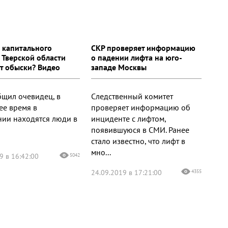
 капитального
СКР проверяет информацию
 Тверской области
о падении лифта на юго-
т обыски? Видео
западе Москвы
бщил очевидец, в
Следственный комитет
ее время в
проверяет информацию об
ии находятся люди в
инциденте с лифтом,
появившуюся в СМИ. Ранее
стало известно, что лифт в
мно...
9 в 16:42:00
5042
24.09.2019 в 17:21:00
4355