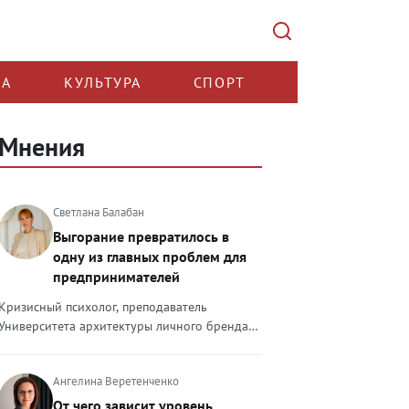
КА
КУЛЬТУРА
СПОРТ
Мнения
Светлана Балабан
Выгорание превратилось в
одну из главных проблем для
предпринимателей
Кризисный психолог, преподаватель
Университета архитектуры личного бренда
Светлана Балабан — о выгорании у
предпринимателей, его причинах, признаках
Ангелина Веретенченко
и способах преодоления Выгорание в 2026
году стало самой острой проблемой, однако
От чего зависит уровень