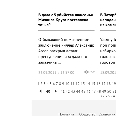
В деле об убийстве шансонье
В Петер
Михаила Круга поставлена
нападен
точка?
из кома
Отбывающий пожизненное
Ульяну 
заключение киллер Александр
при поп
Агеев раскрыл детали
избирко
преступления и «сдал» его
голосов
заказчика ...
головой 
23.09.2019 в 13:57:00
7779
18.09.201
1
2
3
4
5
6
7
8
9
10
11
12
13
14
15
16
17
18
1
40
41
42
43
44
45
46
47
48
49
50
5
72
73
74
Политика
Общество
Экономик