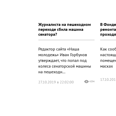
Журналиста на пешеходном
В Фонде
переходе сбила машина
ремонта
сенатора?
проходя
Редактор сайта «Наша
Как соо
молодежь» Иван Горбунов
настоящ
утверждает, что попал под
помещен
колеса сенаторской машины
масках
на пешеходн...
17.10.201
27.10.2019 в 22:02:00
4394