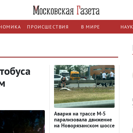
НОМИКА
ПРОИСШЕСТВИЯ
В МИРЕ
НАУ
втобуса
м
Авария на трассе М-5
парализовала движение
на Новорязанском шоссе